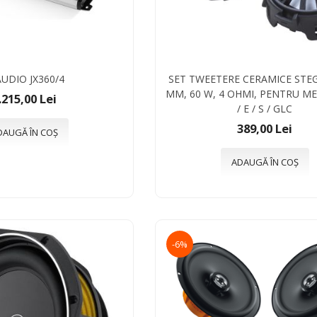
AUDIO JX360/4
SET TWEETERE CERAMICE STEG
MM, 60 W, 4 OHMI, PENTRU M
.215,00 Lei
/ E / S / GLC
389,00 Lei
DAUGĂ ÎN COȘ
ADAUGĂ ÎN COȘ
-6%