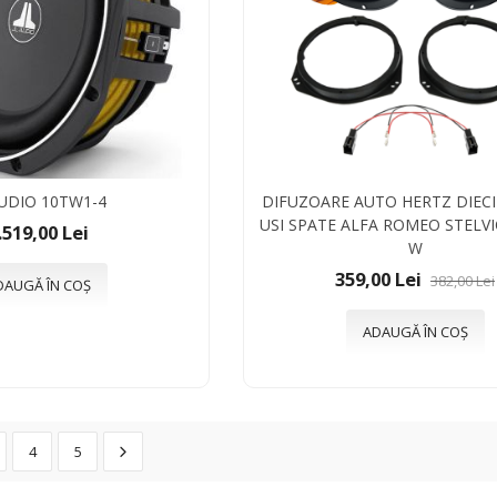
AUDIO 10TW1-4
DIFUZOARE AUTO HERTZ DIECI
USI SPATE ALFA ROMEO STELVI
.519,00 Lei
W
359,00 Lei
382,00 Lei
DAUGĂ ÎN COȘ
ADAUGĂ ÎN COȘ
4
5