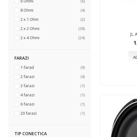
articole
6 Ohmi
6
articole
8 Ohmi
4
articole
2 x 1 Ohm
2
articole
2 x 2 Ohmi
38
JL 
articole
2 x 4 Ohmi
24
1
A
FARAZI
articole
1 farad
9
articole
2 farazi
4
articol
3 farazi
1
articol
4 farazi
1
articol
6 farazi
1
articol
20 farazi
1
TIP CONECTICA