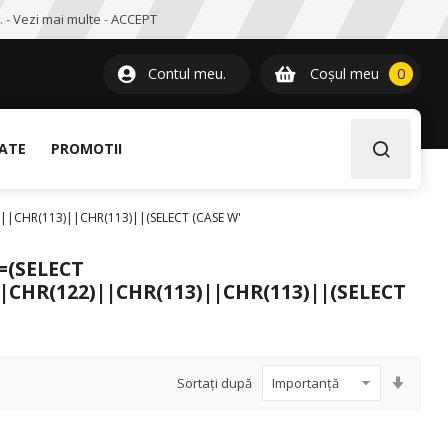
. -
Vezi mai multe
-
ACCEPT
0
item
Contul meu.
Coșul meu
0
LATE
PROMOTII
)||CHR(113)||CHR(113)||(SELECT (CASE W'
=(SELECT
|CHR(122)||CHR(113)||CHR(113)||(SELECT
Setați
Sortați după
ascen