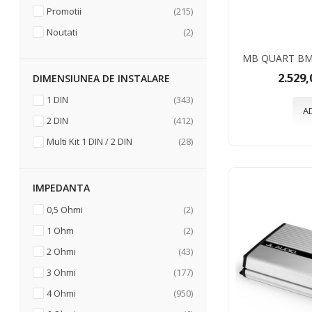
articole
Promotii
215
articole
Noutati
2
MB QUART BM
2.529,
DIMENSIUNEA DE INSTALARE
articole
1 DIN
343
A
articole
2 DIN
412
articole
Multi Kit 1 DIN / 2 DIN
28
IMPEDANTA
articole
0,5 Ohmi
2
articole
1 Ohm
2
articole
2 Ohmi
43
articole
3 Ohmi
177
articole
4 Ohmi
950