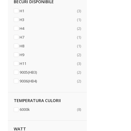
BECURI DISPONIBILE
articole
H1
3
articol
H3
1
articole
H4
2
articol
H7
1
articol
H8
1
articole
H9
2
articole
H11
3
articole
9005(HB3)
2
articole
9006(HB4)
2
TEMPERATURA CULORII
articole
6000k
8
WATT