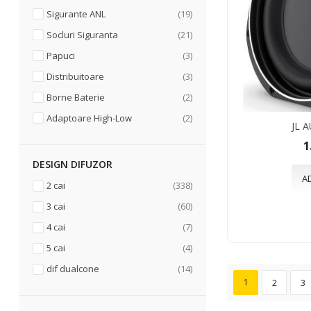
articole
Sigurante ANL
19
articole
Socluri Siguranta
21
articole
Papuci
3
articole
Distribuitoare
3
articole
Borne Baterie
2
articole
Adaptoare High-Low
2
JL 
1
DESIGN DIFUZOR
A
articole
2 cai
338
articole
3 cai
60
articole
4 cai
7
articole
5 cai
4
articole
dif dualcone
14
1
2
3