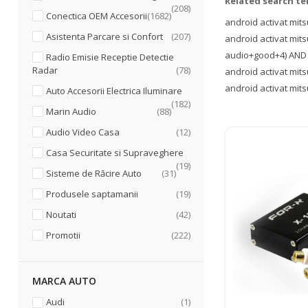
Related search t
articole
208
articole
Conectica OEM Accesorii
1682
android activat mits
articole
Asistenta Parcare si Confort
207
android activat mit
audio+good+4) AND 
Radio Emisie Receptie Detectie
articole
Radar
78
android activat mit
android activat mits
Auto Accesorii Electrica Iluminare
articole
182
articole
Marin Audio
88
articole
Audio Video Casa
12
Casa Securitate si Supraveghere
articole
19
articole
Sisteme de Răcire Auto
31
articole
Produsele saptamanii
19
articole
Noutati
42
articole
Promotii
222
MARCA AUTO
articol
Audi
1