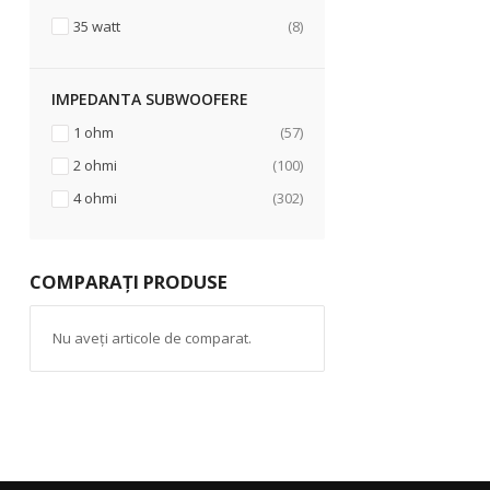
articole
35 watt
8
IMPEDANTA SUBWOOFERE
articole
1 ohm
57
articole
2 ohmi
100
articole
4 ohmi
302
COMPARAȚI PRODUSE
Nu aveți articole de comparat.