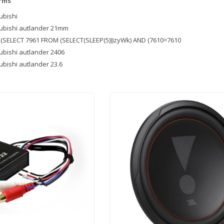
erms
ubishi
subishi autlander 21mm
(SELECT 7961 FROM (SELECT(SLEEP(5)))zyWk) AND (7610=7610
subishi autlander 2406
ubishi autlander 23.6