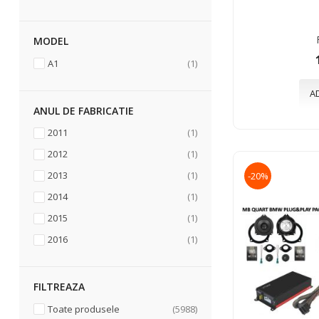
MODEL
articol
A1
1
A
ANUL DE FABRICATIE
articol
2011
1
articol
2012
1
articol
2013
1
-20%
articol
2014
1
articol
2015
1
articol
2016
1
FILTREAZA
articole
Toate produsele
5988