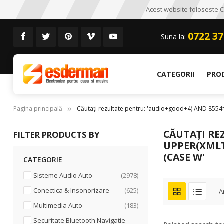
Acest website foloseste CO
0722 37
Suna la:
CATEGORII
PRO
Pagina principală
Căutați rezultate pentru: 'audio+good+4) AND 8
CĂUTAȚI RE
FILTER PRODUCTS BY
UPPER(XMLTY
(CASE W'
CATEGORIE
articole
Sisteme Audio Auto
2978
articole
Conectica & Insonorizare
625
A
articole
Multimedia Auto
183
Securitate Bluetooth Navigatie