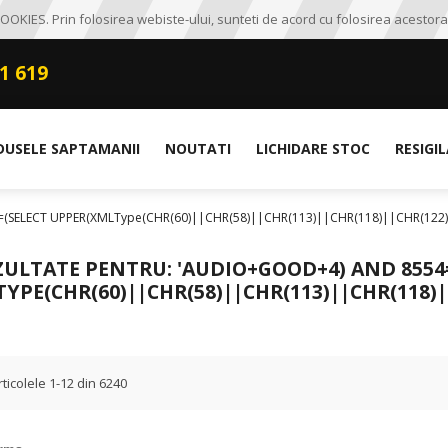
OKIES. Prin folosirea webiste-ului, sunteti de acord cu folosirea acestora
1 619
DUSELE SAPTAMANII
NOUTATI
LICHIDARE STOC
RESIGI
554=(SELECT UPPER(XMLType(CHR(60)||CHR(58)||CHR(113)||CHR(118)||CHR(122
ZULTATE PENTRU: 'AUDIO+GOOD+4) AND 8554
PE(CHR(60)||CHR(58)||CHR(113)||CHR(118)|
rticolele
1
-
12
din
6240