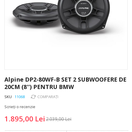
Skip
to
Alpine DP2-80WF-B SET 2 SUBWOOFERE DE
the
20CM (8'') PENTRU BMW
beginning
of
SKU
11068
COMPARAȚI
the
images
Scrieți o recenzie
gallery
1.895,00 Lei
2.039,00 Lei