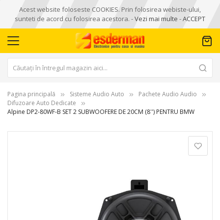
Acest website foloseste COOKIES. Prin folosirea webiste-ului,
sunteti de acord cu folosirea acestora. -
Vezi mai multe
-
ACCEPT
Pagina principală
Sisteme Audio Auto
Pachete Audio Audio
Difuzoare Auto Dedicate
Alpine DP2-80WF-B SET 2 SUBWOOFERE DE 20CM (8'') PENTRU BMW
Skip
to
the
end
of
the
images
gallery