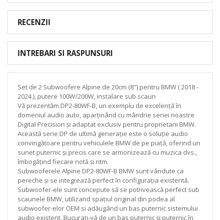
RECENZII
INTREBARI SI RASPUNSURI
Set de 2 Subwoofere Alpine de 20cm (8") pentru BMW ( 2018 -
2024 ), putere 100W/200W, instalare sub scaun
Vă prezentăm DP2-80WF-B, un exemplu de excelență în
domeniul audio auto, aparținând cu mândrie seriei noastre
Digital Precision și adaptat exclusiv pentru proprietarii BMW.
Această serie DP de ultimă generație este o soluție audio
convingătoare pentru vehiculele BMW de pe piață, oferind un
sunet puternic și precis care se armonizează cu muzica dvs.,
îmbogățind fiecare notă și ritm.
Subwooferele Alpine DP2-80WF-B BMW sunt vândute ca
pereche și se integrează perfect în configurația existentă.
Subwoofer-ele sunt concepute să se potrivească perfect sub
scaunele BMW, utilizand spațiul original din podea al
subwoofer-elor OEM si adăugând un bas puternic sistemului
audio existent. Bucurați-vă de un bas puternic și puternic în