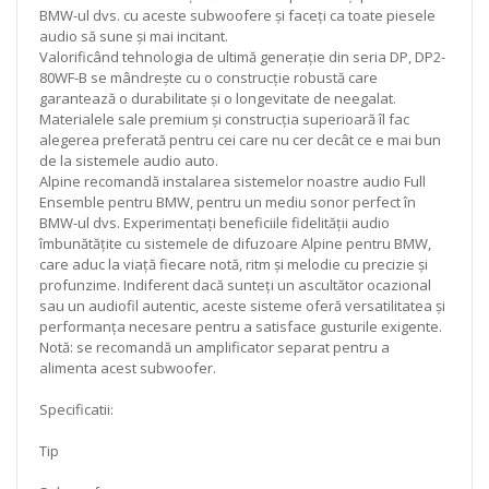
BMW-ul dvs. cu aceste subwoofere și faceți ca toate piesele
audio să sune și mai incitant.
Valorificând tehnologia de ultimă generație din seria DP, DP2-
80WF-B se mândrește cu o construcție robustă care
garantează o durabilitate și o longevitate de neegalat.
Materialele sale premium și construcția superioară îl fac
alegerea preferată pentru cei care nu cer decât ce e mai bun
de la sistemele audio auto.
Alpine recomandă instalarea sistemelor noastre audio Full
Ensemble pentru BMW, pentru un mediu sonor perfect în
BMW-ul dvs. Experimentați beneficiile fidelității audio
îmbunătățite cu sistemele de difuzoare Alpine pentru BMW,
care aduc la viață fiecare notă, ritm și melodie cu precizie și
profunzime. Indiferent dacă sunteți un ascultător ocazional
sau un audiofil autentic, aceste sisteme oferă versatilitatea și
performanța necesare pentru a satisface gusturile exigente.
Notă: se recomandă un amplificator separat pentru a
alimenta acest subwoofer.
Specificatii:
Tip