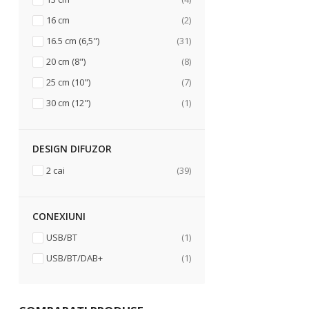
articole
16 cm
2
articole
16.5 cm (6,5")
31
articole
20 cm (8")
8
articole
25 cm (10")
7
articol
30 cm (12")
1
DESIGN DIFUZOR
articole
2 cai
39
CONEXIUNI
articol
USB/BT
1
articol
USB/BT/DAB+
1