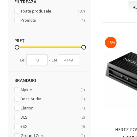
FILTREAZA
A
articole
Toate produsele
87
articol
Promotii
1
PREȚ
-15%
Lei
-
Lei
BRANDURI
articol
Alpine
1
articol
Boss Audio
1
articol
Clarion
1
articole
DLS
2
articole
ESX
4
HERTZ PO
articol
Ground Zero
1