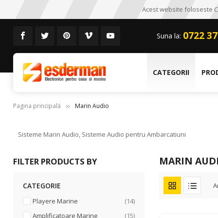
Acest website foloseste CO
0722 37
Suna la:
CATEGORII
PRO
Pagina principală
Marin Audio
Sisteme Marin Audio, Sisteme Audio pentru Ambarcatiuni
MARIN AUD
FILTER PRODUCTS BY
CATEGORIE
A
articole
Playere Marine
14
articole
Amplificatoare Marine
15