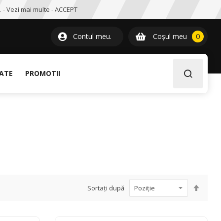
. -
Vezi mai multe
-
ACCEPT
0
item
Contul meu.
Coșul meu
0
LATE
PROMOTII
Setați
Sortați după
desce