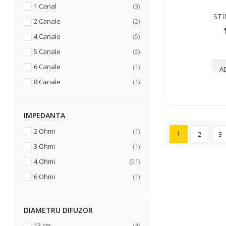
articole
1 Canal
3
STI
articole
2 Canale
2
articole
4 Canale
5
articole
5 Canale
2
articol
6 Canale
1
A
articol
8 Canale
1
IMPEDANTA
articol
2 Ohmi
1
1
2
3
articol
3 Ohmi
1
articole
4 Ohmi
51
articol
6 Ohmi
1
DIAMETRU DIFUZOR
articole
13 cm
4