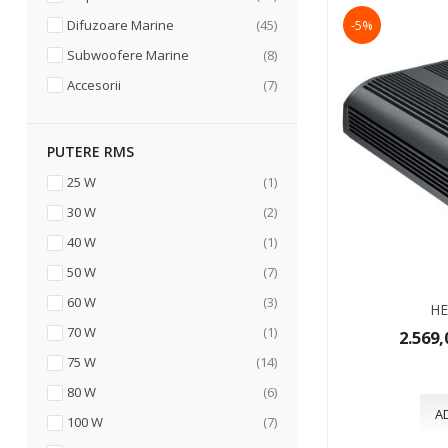
articole
Difuzoare Marine
45
-5%
articole
Subwoofere Marine
8
articole
Accesorii
7
PUTERE RMS
articol
25 W
1
articole
30 W
2
articol
40 W
1
articole
50 W
7
articole
60 W
3
HE
articol
70 W
1
2.569,
articole
75 W
14
articole
80 W
6
A
articole
100 W
7