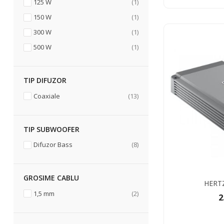
articol
125 W
1
articol
150 W
1
articol
300 W
1
articol
500 W
1
TIP DIFUZOR
articole
Coaxiale
13
TIP SUBWOOFER
articole
Difuzor Bass
8
GROSIME CABLU
HERT
articole
1,5 mm
2
2