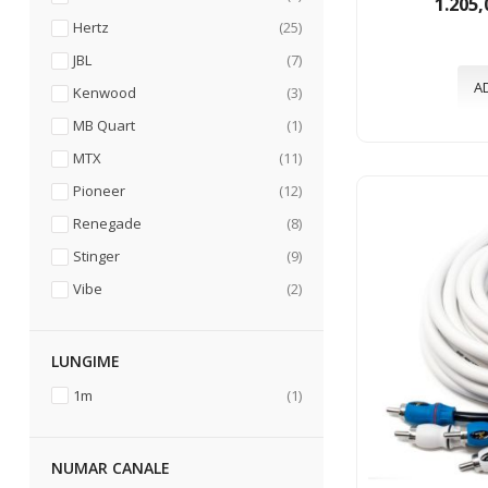
1.205,
articole
Hertz
25
articole
JBL
7
A
articole
Kenwood
3
articol
MB Quart
1
articole
MTX
11
articole
Pioneer
12
articole
Renegade
8
articole
Stinger
9
articole
Vibe
2
LUNGIME
articol
1m
1
NUMAR CANALE