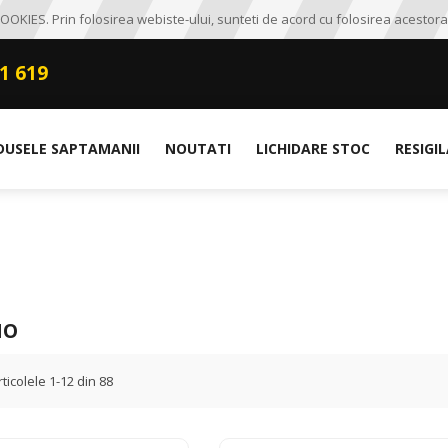
OKIES. Prin folosirea webiste-ului, sunteti de acord cu folosirea acestora
1 619
DUSELE SAPTAMANII
NOUTATI
LICHIDARE STOC
RESIGI
IO
rticolele
1
-
12
din
88