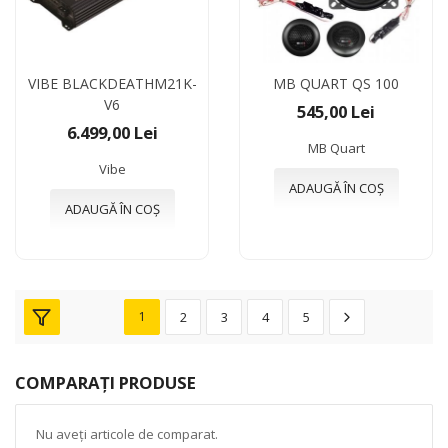
VIBE BLACKDEATHM21K-
MB QUART QS 100
V6
545,00 Lei
6.499,00 Lei
MB Quart
Vibe
ADAUGĂ ÎN COȘ
ADAUGĂ ÎN COȘ
1
2
3
4
5
COMPARAȚI PRODUSE
Nu aveți articole de comparat.