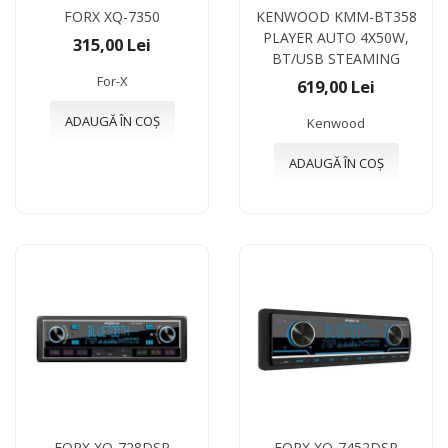
FORX XQ-7350
KENWOOD KMM-BT358
PLAYER AUTO 4X50W,
315,00 Lei
BT/USB STEAMING
For-X
619,00 Lei
ADAUGĂ ÎN COȘ
Kenwood
ADAUGĂ ÎN COȘ
FORX XQ-728DSP
FORX XQ-7452DSP