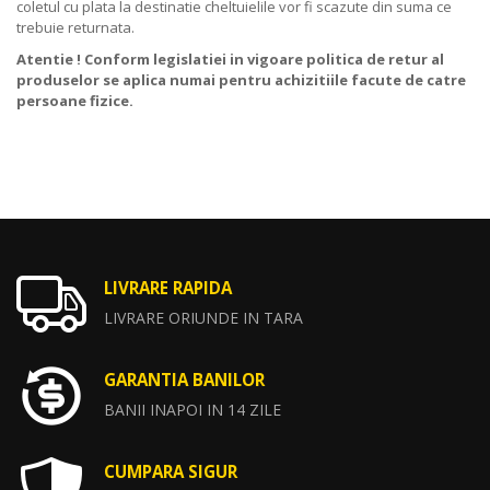
coletul cu plata la destinatie cheltuielile vor fi scazute din suma ce
trebuie returnata.
Atentie ! Conform legislatiei in vigoare politica de retur al
produselor se aplica numai pentru achizitiile facute de catre
persoane fizice.
LIVRARE RAPIDA
LIVRARE ORIUNDE IN TARA
GARANTIA BANILOR
BANII INAPOI IN 14 ZILE
CUMPARA SIGUR