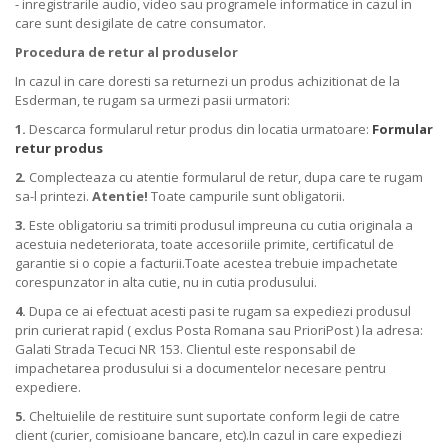
- inregistrarile audio, video sau programele informatice in cazul in
care sunt desigilate de catre consumator.
Procedura de retur al produselor
In cazul in care doresti sa returnezi un produs achizitionat de la
Esderman, te rugam sa urmezi pasii urmatori:
1.
Descarca formularul retur produs din locatia urmatoare:
Formular
retur produs
2.
Complecteaza cu atentie formularul de retur, dupa care te rugam
sa-l printezi.
Atentie!
Toate campurile sunt obligatorii.
3.
Este obligatoriu sa trimiti produsul impreuna cu cutia originala a
acestuia nedeteriorata, toate accesoriile primite, certificatul de
garantie si o copie a facturii.Toate acestea trebuie impachetate
corespunzator in alta cutie, nu in cutia produsului.
4.
Dupa ce ai efectuat acesti pasi te rugam sa expediezi produsul
prin curierat rapid ( exclus Posta Romana sau PrioriPost ) la adresa:
Galati Strada Tecuci NR 153. Clientul este responsabil de
impachetarea produsului si a documentelor necesare pentru
expediere.
5.
Cheltuielile de restituire sunt suportate conform legii de catre
client (curier, comisioane bancare, etc).In cazul in care expediezi