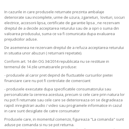
In cazurile in care produsele returnate prezinta ambalaje
deteriorate sau incomplete, urme de uzura, zgarieturi, lovituri, socuri
electrice, accesorii lipsa, certificate de garantie lipsa , ne rezervam
dreptul de a decide acceptarea returului sau de a opri o suma din
valoarea produsului, suma ce va fi comunicata dupa evaluarea
prejudiciilor aduse.
De asemenea ne rezervam dreptul de a refuza acceptarea returului
in situatia unor abuzuri ( returnarii repetate).
Conform art. 14 din OG 34/2014 republicata nu se restituie in
termenul de 14 zile urmatoarele produse:
- produsele al caror pret depind de fluctuatiile cursurilor pietei
financiare care nu pot fi controlate de comerciant
- produsele executate dupa specificatiile consumatorului sau
personalizate la cererea acestuia, precum si cele care prin natura lor
nu pot fi returnate sau cele care se deterioreaza ori se degradeaza
rapid: inregistrari audio / video sau programele informatice in cazul
in care sunt desigilate de catre consumator
Produsele care, in momentul comenzii, figureaza "La comanda" sunt
aduse pe comanda si nu se pot returna.