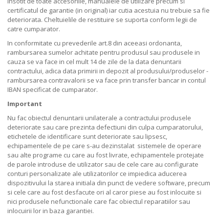
insotit de toate accesoriile, manualele de utilizare precum si
certificatul de garantie (in original) iar cutia acestuia nu trebuie sa fie
deteriorata. Cheltuielile de restituire se suporta conform legii de
catre cumparator.
In conformitate cu prevederile art.8 din aceeasi ordonanta,
rambursarea sumelor achitate pentru produsul sau produsele in
cauza se va face in cel mult 14 de zile de la data denuntarii
contractului, adica data primirii in depozit al produsului/produselor -
rambursarea contravalorii se va face prin transfer bancar in contul
IBAN specificat de cumparator.
Important
Nu fac obiectul denuntarii unilaterale a contractului produsele
deteriorate sau care prezinta defectiuni din culpa cumparatorului,
etichetele de identificare sunt deteriorate sau lipsesc,
echipamentele de pe care s-au dezinstalat sistemele de operare
sau alte programe cu care au fost livrate, echipamentele protejate
de parole introduse de utilizator sau de cele care au configurate
conturi personalizate ale utilizatorilor ce impiedica aducerea
dispozitivului la starea initiala din punct de vedere software, precum
si cele care au fost desfacute ori al caror piese au fost inlocuite si
nici produsele nefunctionale care fac obiectul reparatiilor sau
inlocuirii lor in baza garantiei.