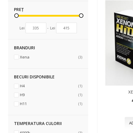
PREȚ
Lei
-
Lei
BRANDURI
articole
Xena
3
BECURI DISPONIBILE
articol
H4
1
XE
articol
H9
1
articol
H11
1
A
TEMPERATURA CULORII
articole
6000k
3