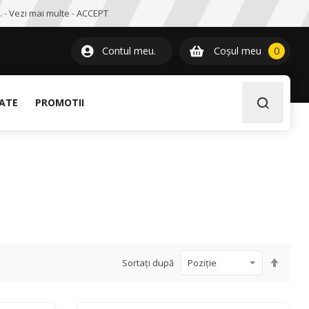
. -
Vezi mai multe
-
ACCEPT
0
item
Contul meu.
Coșul meu
0
LATE
PROMOTII
Setați
Sortați după
desce