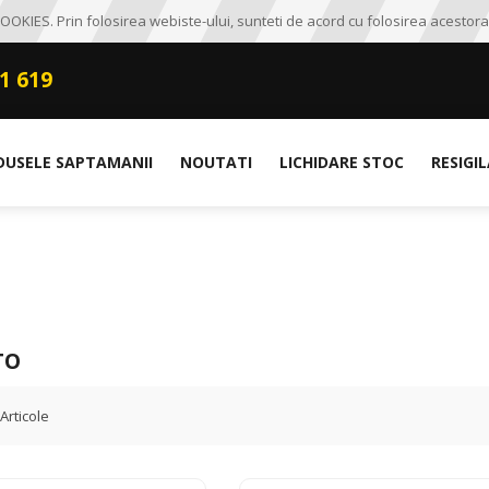
OKIES. Prin folosirea webiste-ului, sunteti de acord cu folosirea acestora
1 619
DUSELE SAPTAMANII
NOUTATI
LICHIDARE STOC
RESIGI
TO
Articole