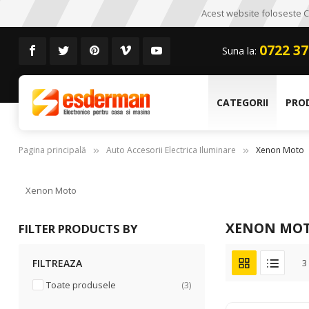
Acest website foloseste CO
0722 37
Suna la:
CATEGORII
PRO
Pagina principală
Auto Accesorii Electrica Iluminare
Xenon Moto
Xenon Moto
XENON MO
FILTER PRODUCTS BY
FILTREAZA
3
articole
Toate produsele
3