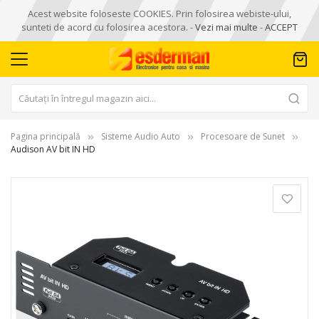
Acest website foloseste COOKIES. Prin folosirea webiste-ului,
sunteti de acord cu folosirea acestora. -
Vezi mai multe
-
ACCEPT
Pagina principală
Sisteme Audio Auto
Procesoare de Sunet
Audison AV bit IN HD
Skip
to
the
end
of
the
images
gallery