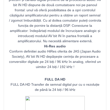
bit IN HD dispune de două comutatoare noi pe panoul
frontal: unul vă oferă posibilitatea de a opri controlul
câștigului amplificatorului pentru a obține un raport semnal
/ zgomot îmbunătățit. Cu al doilea comutator puteți controla
funcția de pornire la distanță DSP. Conexiune la
amplificator: îndepărtați modulul de încrucișare analogic și
introduceți modulul AV bit IN în partea frontală a
amplificatorului. Nu necesită alimentare externă.
Hi-Res audio
Conform definitiei audio HiRes oferita de JAS (Japan Audio
Society), AV bit IN HD depășește cerința de procesare a
conversiilor digitale pe 24 biți / 96 kHz în analog, oferind un
uimitor 24 biți / 192 kHz !
FULL DA HD
FULL DA HD Transfer de semnal digital pur cu o rezoluție
de până la 24 biți / 96 kHz