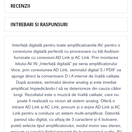
RECENZII
INTREBARI SI RASPUNSURI
Interfață digitală pentru toate amplificatoarele AV, pentru o
conexiune digitală perfectă cu procesoare cu biți Audison
furnizate cu conexiuni AD Link și AC Link. Prin montarea
bitului AV IN „Interfață digitală” pe seria amplificatorului
Voce, prin conexiunea AD Link, semnalul digital S / PDIF va
ajunge direct la convertoare D / A interne de înaltă calitate.
După acestea, semnalul devine analog și este imediat
amplificat împiedicându-l să se deterioreze din cauza căilor
lungi. Rezultatul este o muzică de înaltă calitate, care nu
poate fi realizată cu niciun alt sistem analog. Oferă o
intrare AD Link și AC Link, precum și o ieșire AD Link și AC
Link pentru a conduce un sistem multi-amplificat. Datorită
panoul său digital, cu afișaj de 3 caractere și 4 butoane,
puteți selecta tipul amplificatorului, modul mono sau stereo,
precum și canalul digital provenit de la procesorul audio. AV