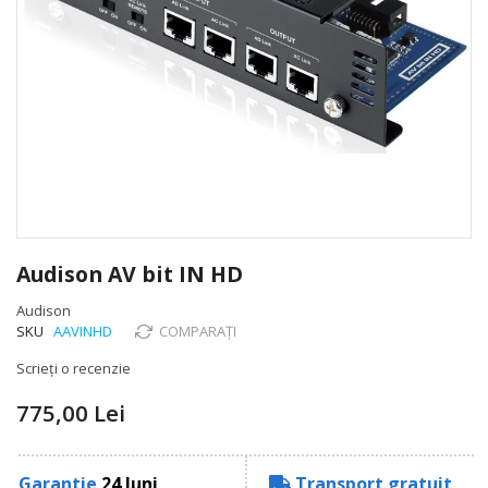
Skip
to
Audison AV bit IN HD
the
beginning
Audison
of
SKU
AAVINHD
COMPARAȚI
the
Scrieți o recenzie
images
gallery
775,00 Lei
Garantie
24 luni
Transport gratuit