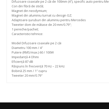
gallery
Difuzoare coaxiale pe 2 căi de 100mm (4″), specific auto pentru Merc
Con din fibră de sticlă;
Magnet din neodymium;
Magnet din aluminiu turnat cu design GZ;
Adaptoare-șuruburi din aluminiu pentru Mercedes
Tweeter dom de mătase de 20 mm/0.79";
1 pereche/pachet;
Caracteristici tehnice:
Model Difuzoare coaxiale pe 2 căi
Diametru 100 mm / 4″
Putere (RMS/max.) 60 / 100W
Impedanță 4 Ohmi
Eficienţă 87 dB
Răspuns în frecvență 70 Hz – 22 kHz
Bobină 25 mm / 1″ cupru
Tweeter 20 mm/0.79"