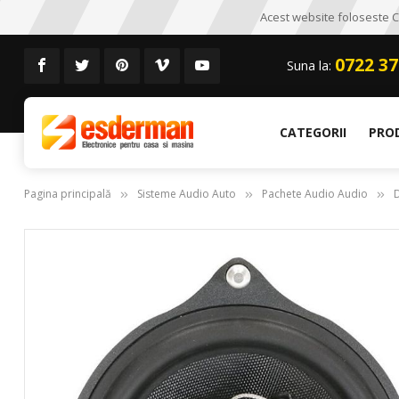
Acest website foloseste CO
0722 37
Suna la:
CATEGORII
PRO
Pagina principală
Sisteme Audio Auto
Pachete Audio Audio
Skip
to
the
end
of
the
images
gallery