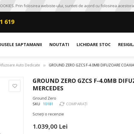
OKIES. Prin folosirea webiste-ului, sunteti de acord cu folosirea acestora
1 619
DUSELE SAPTAMANII
NOUTATI
LICHIDARE STOC
RESIGI
Difuzoare Auto Dedicate
GROUND ZERO GZCS F-4.0MB DIFUZOARE COAXIA
GROUND ZERO GZCS F-4.0MB DIFU
MERCEDES
Ground Zero
SKU
10181
COMPARAȚI
Scrieți o recenzie
1.039,00 Lei