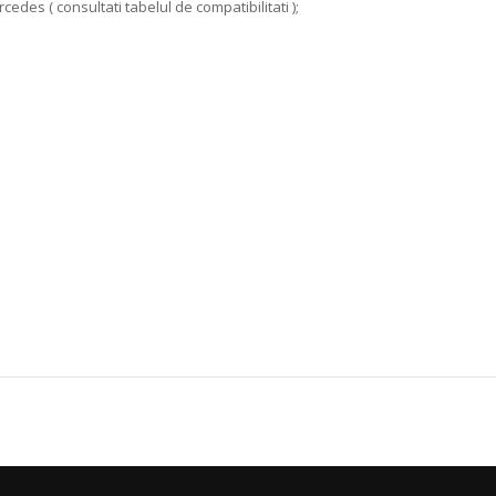
edes ( consultati tabelul de compatibilitati );