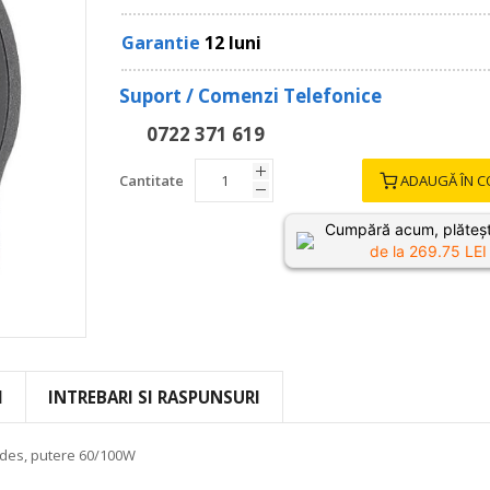
Garantie
12 luni
Suport / Comenzi Telefonice
0722 371 619
Cantitate
ADAUGĂ ÎN C
Cumpără acum, plăteșt
de la
269.75
LEI 
I
INTREBARI SI RASPUNSURI
edes, putere 60/100W