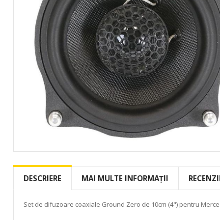
Skip
to
the
DESCRIERE
MAI MULTE INFORMAȚII
RECENZI
beginning
of
the
Set de difuzoare coaxiale Ground Zero de 10cm (4") pentru Merc
images