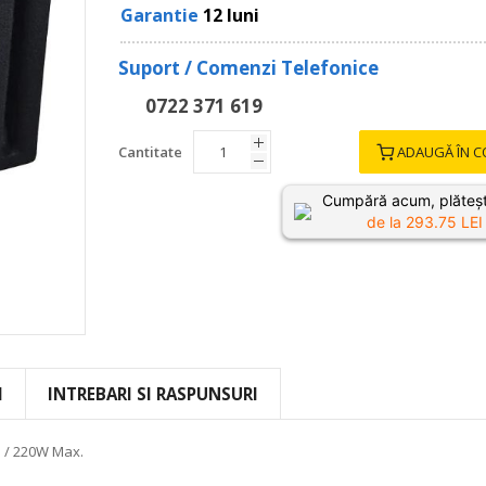
Garantie
12 luni
Suport / Comenzi Telefonice
0722 371 619
Cantitate
ADAUGĂ ÎN C
Cumpără acum, plăteșt
de la
293.75
LEI 
I
INTREBARI SI RASPUNSURI
S / 220W Max.