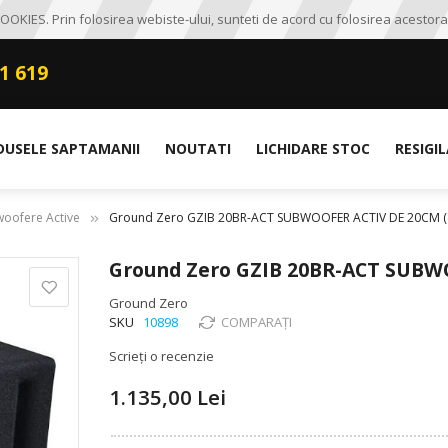
OKIES. Prin folosirea webiste-ului, sunteti de acord cu folosirea acestora
1 619
DUSELE SAPTAMANII
NOUTATI
LICHIDARE STOC
RESIGI
oofere Active
Ground Zero GZIB 20BR-ACT SUBWOOFER ACTIV DE 20CM (8
Ground Zero GZIB 20BR-ACT SUBWO
Ground Zero
SKU
10898
COMPARAȚI
Scrieți o recenzie
1.135,00 Lei