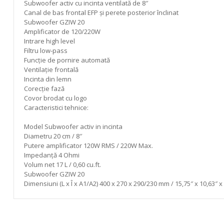
gallery
Subwoofer activ cu incinta ventilată de 8″
Canal de bas frontal EFP și perete posterior înclinat
Subwoofer GZIW 20
Amplificator de 120/220W
Intrare high level
Filtru low-pass
Funcție de pornire automată
Ventilație frontală
Incinta din lemn
Corecție fază
Covor brodat cu logo
Caracteristici tehnice:
Model Subwoofer activ in incinta
Diametru 20 cm / 8″
Putere amplificator 120W RMS / 220W Max.
Impedanță 4 Ohmi
Volum net 17 L / 0,60 cu.ft.
Subwoofer GZIW 20
Dimensiuni (L x Î x A1/A2) 400 x 270 x 290/230 mm / 15,75″ x 10,63″ x