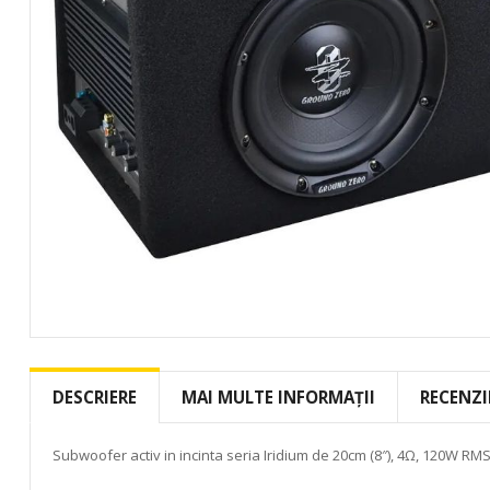
Skip
to
the
DESCRIERE
MAI MULTE INFORMAȚII
RECENZI
beginning
of
the
Subwoofer activ in incinta seria Iridium de 20cm (8″), 4Ω, 120W RM
images