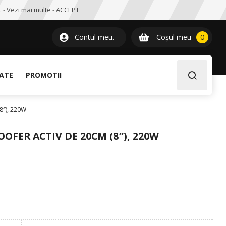
. -
Vezi mai multe
-
ACCEPT
0
item
Contul meu.
Coșul meu
0
LATE
PROMOTII
″), 220W
OFER ACTIV DE 20CM (8″), 220W