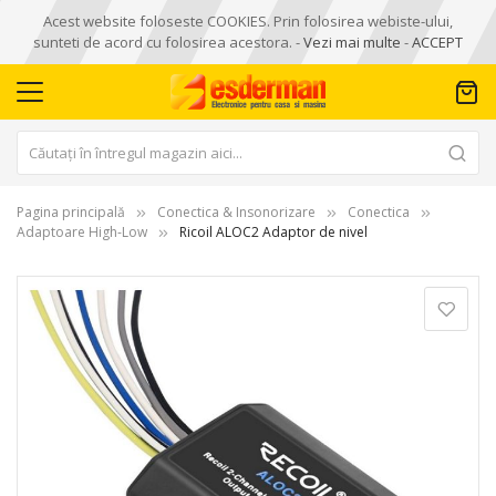
Acest website foloseste COOKIES. Prin folosirea webiste-ului,
sunteti de acord cu folosirea acestora. -
Vezi mai multe
-
ACCEPT
Pagina principală
Conectica & Insonorizare
Conectica
Adaptoare High-Low
Ricoil ALOC2 Adaptor de nivel
Skip
to
the
end
of
the
images
gallery