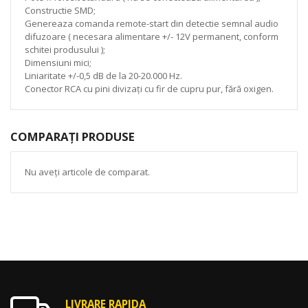
Constructie SMD;
Genereaza comanda remote-start din detectie semnal audio
difuzoare ( necesara alimentare +/- 12V permanent, conform
schitei produsului );
Dimensiuni mici;
Liniaritate +/-0,5 dB de la 20-20.000 Hz.
Conector RCA cu pini divizați cu fir de cupru pur, fără oxigen.
COMPARAȚI PRODUSE
Nu aveți articole de comparat.
LIVRARE RAPIDA