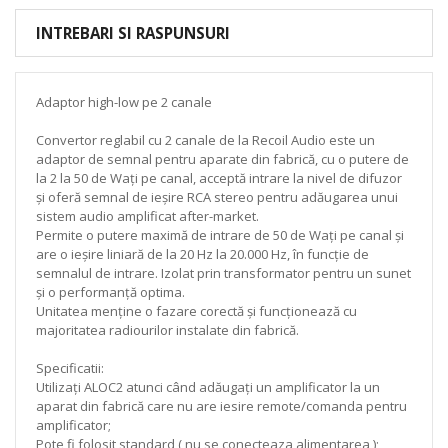
INTREBARI SI RASPUNSURI
Adaptor high-low pe 2 canale
Convertor reglabil cu 2 canale de la Recoil Audio este un
adaptor de semnal pentru aparate din fabrică, cu o putere de
la 2 la 50 de Wați pe canal, acceptă intrare la nivel de difuzor
și oferă semnal de ieșire RCA stereo pentru adăugarea unui
sistem audio amplificat after-market.
Permite o putere maximă de intrare de 50 de Wați pe canal și
are o ieșire liniară de la 20 Hz la 20.000 Hz, în funcție de
semnalul de intrare. Izolat prin transformator pentru un sunet
și o performanță optima.
Unitatea menține o fazare corectă și funcționează cu
majoritatea radiourilor instalate din fabrică.
Specificatii:
Utilizați ALOC2 atunci când adăugați un amplificator la un
aparat din fabrică care nu are iesire remote/comanda pentru
amplificator;
Pote fi folosit standard ( nu se conecteaza alimentarea );