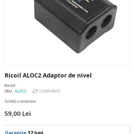
Skip
to
Ricoil ALOC2 Adaptor de nivel
the
beginning
Recoil
of
SKU
ALOC2
COMPARAȚI
the
Scrieți o recenzie
images
gallery
59,00 Lei
Garantie
12 luni