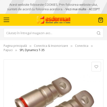
Acest website foloseste COOKIES. Prin folosirea webiste-ului,
sunteti de acord cu folosirea acestora. -
Vezi mai multe
-
ACCEPT
Pagina principală
Conectica & Insonorizare
Conectica
Papuci
SPL Dynamics T-35
Skip
to
the
end
of
the
images
gallery