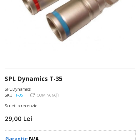
Skip
to
SPL Dynamics T-35
the
beginning
SPL Dynamics
of
SKU
T-35
COMPARAȚI
the
Scrieți o recenzie
images
gallery
29,00 Lei
Garantie
N/A