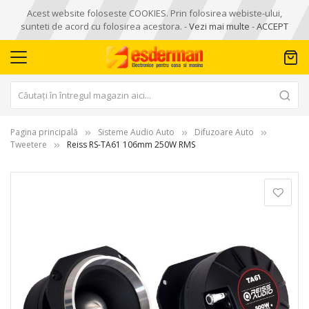
Acest website foloseste COOKIES. Prin folosirea webiste-ului,
sunteti de acord cu folosirea acestora. -
Vezi mai multe
-
ACCEPT
Pagina principală
Sisteme Audio Auto
Difuzoare Auto
Tweetere
Reiss RS-TA61 106mm 250W RMS
Skip
to
the
end
of
the
images
gallery