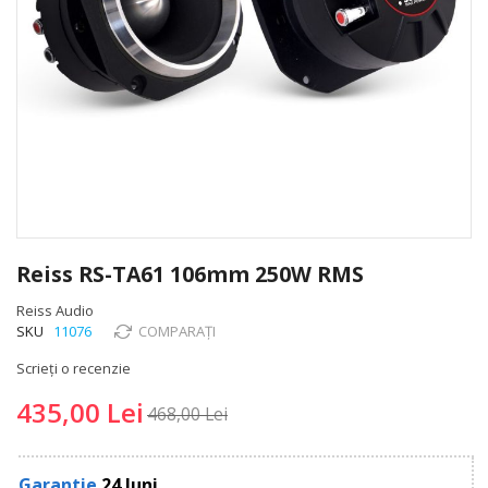
Skip
to
Reiss RS-TA61 106mm 250W RMS
the
beginning
Reiss Audio
of
SKU
11076
COMPARAȚI
the
Scrieți o recenzie
images
gallery
435,00 Lei
468,00 Lei
Garantie
24 luni