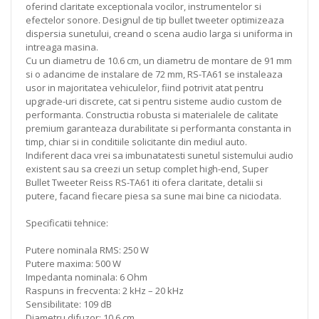
oferind claritate exceptionala vocilor, instrumentelor si
efectelor sonore. Designul de tip bullet tweeter optimizeaza
dispersia sunetului, creand o scena audio larga si uniforma in
intreaga masina.
Cu un diametru de 10.6 cm, un diametru de montare de 91 mm
si o adancime de instalare de 72 mm, RS-TA61 se instaleaza
usor in majoritatea vehiculelor, fiind potrivit atat pentru
upgrade-uri discrete, cat si pentru sisteme audio custom de
performanta. Constructia robusta si materialele de calitate
premium garanteaza durabilitate si performanta constanta in
timp, chiar si in conditiile solicitante din mediul auto.
Indiferent daca vrei sa imbunatatesti sunetul sistemului audio
existent sau sa creezi un setup complet high-end, Super
Bullet Tweeter Reiss RS-TA61 iti ofera claritate, detalii si
putere, facand fiecare piesa sa sune mai bine ca niciodata.
Specificatii tehnice:
Putere nominala RMS: 250 W
Putere maxima: 500 W
Impedanta nominala: 6 Ohm
Raspuns in frecventa: 2 kHz – 20 kHz
Sensibilitate: 109 dB
Diametru difuzor: 10.6 cm