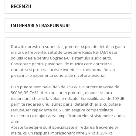
RECENZII
INTREBARI SI RASPUNSURI
Daca iti doresti un sunet clar, puternic si plin de detalii in gama
inalta de frecvente, setul de tweeter-e Reiss RS-TA61 este
solutia ideala pentru upgrade-ul sistemului audio auto.
Concepute pentru pasionatii de muzica care apreciaza
claritatea si precizia, aceste tweeter-e transforma fiecare
piesa intr-o experienta sonora de nivel profesional.
Cu o putere nominala RMS de 250 W si o putere maxima de
500 W, RS-TA61 ofera un sunet puternic, dinamic si fara
distorsiuni, chiar si la volume ridicate. Sensibilitatea de 109 dB
permite redarea unui sunet clar si detaliat chiar si cu putere
redusa, iar impedanta de 6 Ohm asigura compatibilitate
excelenta cu majoritatea amplificatoarelor si sistemelor audio
auto.
Aceste tweeter-e sunt specializate in redarea frecventelor
inalte, cu un raspuns impresionant intre 2 kHz si 20 kHz,