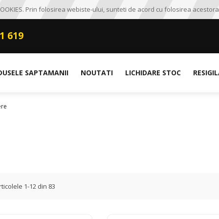
OKIES. Prin folosirea webiste-ului, sunteti de acord cu folosirea acestora
1 619
DUSELE SAPTAMANII
NOUTATI
LICHIDARE STOC
RESIGI
ere
rticolele
1
-
12
din
83