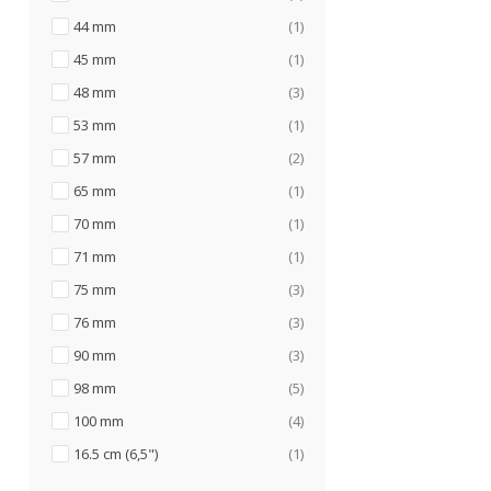
articol
44 mm
1
articol
45 mm
1
articole
48 mm
3
articol
53 mm
1
articole
57 mm
2
articol
65 mm
1
articol
70 mm
1
articol
71 mm
1
articole
75 mm
3
articole
76 mm
3
articole
90 mm
3
articole
98 mm
5
articole
100 mm
4
articol
16.5 cm (6,5")
1