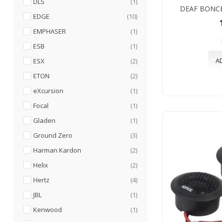
articol
DLS
1
DEAF BONCE
articole
EDGE
10
articol
EMPHASER
1
articol
ESB
1
articole
A
ESX
2
articole
ETON
2
articol
eXcursion
1
articol
Focal
1
articol
Gladen
1
articole
Ground Zero
3
articole
Harman Kardon
2
articole
Helix
2
articole
Hertz
4
articol
JBL
1
articol
Kenwood
1