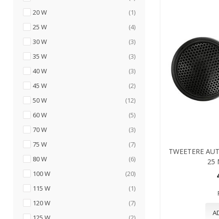
articol
20 W
1
articole
25 W
4
articole
30 W
3
articole
35 W
3
articole
40 W
3
articole
45 W
2
articole
50 W
12
articole
60 W
5
articole
70 W
3
articole
75 W
7
TWEETERE AUT
articole
80 W
6
25
articole
100 W
20
articol
115 W
1
articole
120 W
7
A
articole
125 W
2