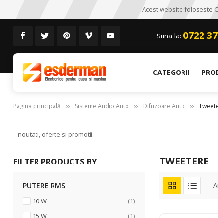
Acest website foloseste CO
0722 37
Suna la:
CATEGORII
PRO
Pagina principală
Sisteme Audio Auto
Difuzoare Auto
Tweet
noutati, oferte si promotii.
TWEETERE
FILTER PRODUCTS BY
PUTERE RMS
A
articol
10 W
1
articol
15 W
1