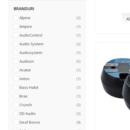
BRANDURI
articole
Alpine
2
A
articol
Ampire
1
articol
AudioControl
1
articole
Audio System
2
articol
Audiosystem
1
articole
Audison
5
articol
Avatar
1
articol
Axton
1
articol
Bass Habit
1
articol
Brax
1
articole
Crunch
2
articole
DD Audio
2
articole
Deaf Bonce
8