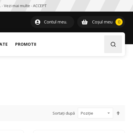
. -
Vezi mai multe
-
ACCEPT
0
item
Contul meu.
Coșul meu
0
LATE
PROMOTII
Setați
Sortați după
desce