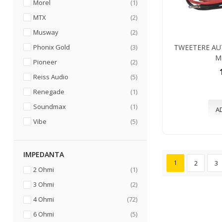
articol
Morel
1
articole
MTX
2
articole
Musway
2
articole
Phonix Gold
3
TWEETERE AU
M
articole
Pioneer
2
articole
Reiss Audio
5
articol
Renegade
1
articol
Soundmax
1
A
articole
Vibe
5
IMPEDANTA
1
2
3
articol
2 Ohmi
1
articole
3 Ohmi
2
articole
4 Ohmi
72
articole
6 Ohmi
5