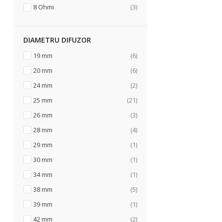
articole
8 Ohmi
3
DIAMETRU DIFUZOR
articole
19 mm
6
articole
20 mm
6
articole
24 mm
2
articole
25 mm
21
articole
26 mm
3
articole
28 mm
4
articol
29 mm
1
articol
30 mm
1
articol
34 mm
1
articole
38 mm
5
articol
39 mm
1
articole
42 mm
2