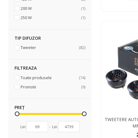
articol
200 W
1
articol
250 W
1
TIP DIFUZOR
articole
Tweeter
82
FILTREAZA
articole
Toate produsele
74
articole
Promotii
9
PREȚ
TWEETERE AUTO
MM
Lei
-
Lei