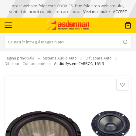
Acest website foloseste COOKIES. Prin folosirea webiste-ului,
sunteti de acord cu folosirea acestora. -
Vezi mai multe
-
ACCEPT
Pagina principală
Sisteme Audio Auto
Difuzoare Auto
Difuzoare Componente
Audio System CARBON 165-3
Skip
to
the
end
of
the
images
gallery