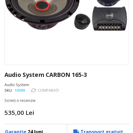
Skip
to
Audio System CARBON 165-3
the
beginning
Audio System
of
SKU
10099
COMPARAȚI
the
Scrieți o recenzie
images
gallery
535,00 Lei
Garantie
24 luni
Transport gratuit