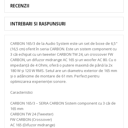
RECENZII
INTREBARI SI RASPUNSURI
CARBON 165/3 de la Audio System este un set de boxe de 6,5"
(16,5 cm) oferit în seria CARBON. Este un sistem component cu
3 căi echipat cu un tweeter CARBON TW 24, un crossover FW
CARBON, un difuzor midrange AC 165 și un woofer AC 80. Cu o
impedanță de 4 Ohmi, oferă o putere maximă de până la 2x
180 W și 120 W RMS. Setul are un diametru exterior de 165 mm
și o adâncime de montare de 61 mm. Perfect pentru
optimizarea experienței sonore.
Caracteristici
CARBON 165/3 – SERIA CARBON Sistem component cu 3 căi de
165 mm
CARBON TW 24 (Tweeter)
FW CARBON (Crossover)
AC 165 (Difuzor midrange)