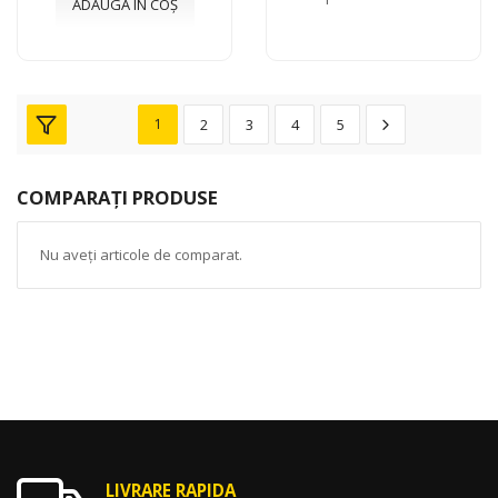
ADAUGĂ ÎN COȘ
1
2
3
4
5
COMPARAȚI PRODUSE
Nu aveți articole de comparat.
LIVRARE RAPIDA