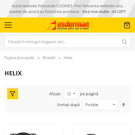
Acest website foloseste COOKIES. Prin folosirea webiste-ului,
sunteti de acord cu folosirea acestora. -
Vezi mai multe
-
ACCEPT
Pagina principală
Brands
Helix
HELIX
Afișați
pe pagină
Seta
Sortați după
des