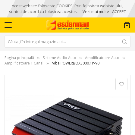
Acest website foloseste COOKIES. Prin folosirea webiste-ului,
sunteti de acord cu folosirea acestora. -
Vezi mai multe
-
ACCEPT
Pagina principală
Sisteme Audio Auto
Amplificatoare Auto
Amplificatoare 1 Canal
Vibe POWERBOX3000.1P-V0
Skip
to
the
end
of
the
images
gallery