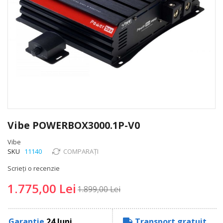
Skip
to
Vibe POWERBOX3000.1P-V0
the
beginning
Vibe
of
SKU
11140
COMPARAȚI
the
Scrieți o recenzie
images
gallery
1.775,00 Lei
1.899,00 Lei
Garantie
24 luni
Transport gratuit