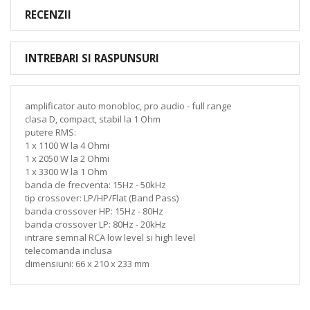
RECENZII
INTREBARI SI RASPUNSURI
amplificator auto monobloc, pro audio - full range
clasa D, compact, stabil la 1 Ohm
putere RMS:
1 x 1100 W la 4 Ohmi
1 x 2050 W la 2 Ohmi
1 x 3300 W la 1 Ohm
banda de frecventa: 15Hz - 50kHz
tip crossover: LP/HP/Flat (Band Pass)
banda crossover HP: 15Hz - 80Hz
banda crossover LP: 80Hz - 20kHz
intrare semnal RCA low level si high level
telecomanda inclusa
dimensiuni: 66 x 210 x 233 mm