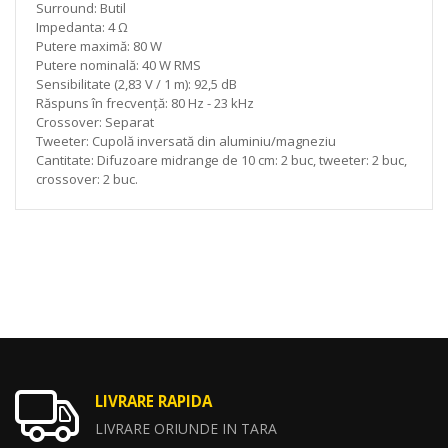
Surround: Butil
Impedanta: 4 Ω
Putere maximă: 80 W
Putere nominală: 40 W RMS
Sensibilitate (2,83 V / 1 m): 92,5 dB
Răspuns în frecvență: 80 Hz - 23 kHz
Crossover: Separat
Tweeter: Cupolă inversată din aluminiu/magneziu
Cantitate: Difuzoare midrange de 10 cm: 2 buc, tweeter: 2 buc,
crossover: 2 buc.
LIVRARE RAPIDA
LIVRARE ORIUNDE IN TARA