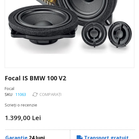
Skip
to
Focal IS BMW 100 V2
the
beginning
Focal
of
SKU
11063
COMPARAȚI
the
Scrieți o recenzie
images
gallery
1.399,00 Lei
Garantie
24 luni
Transport gratuit