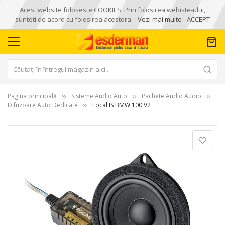
Acest website foloseste COOKIES. Prin folosirea webiste-ului,
sunteti de acord cu folosirea acestora. -
Vezi mai multe
-
ACCEPT
Pagina principală
Sisteme Audio Auto
Pachete Audio Audio
Difuzoare Auto Dedicate
Focal IS BMW 100 V2
Skip
to
the
end
of
the
images
gallery