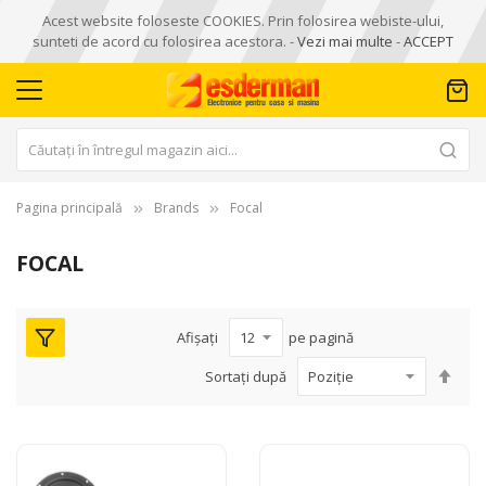
Acest website foloseste COOKIES. Prin folosirea webiste-ului,
sunteti de acord cu folosirea acestora. -
Vezi mai multe
-
ACCEPT
Pagina principală
Brands
Focal
FOCAL
Afișați
pe pagină
Seta
Sortați după
des