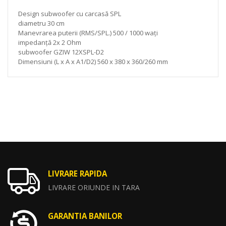
Design subwoofer cu carcasă SPL
diametru 30 cm
Manevrarea puterii (RMS/SPL.) 500 / 1000 wați
impedanță 2x 2 Ohm
subwoofer GZIW 12XSPL-D2
Dimensiuni (L x A x A1/D2) 560 x 380 x 360/260 mm
LIVRARE RAPIDA
LIVRARE ORIUNDE IN TARA
GARANTIA BANILOR