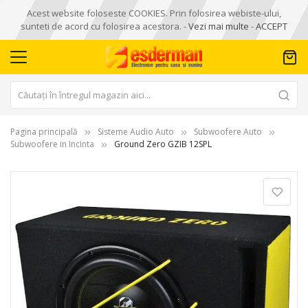
Acest website foloseste COOKIES. Prin folosirea webiste-ului,
sunteti de acord cu folosirea acestora. -
Vezi mai multe
-
ACCEPT
Pagina principală
Sisteme Audio Auto
Subwoofere Auto
Subwoofere in Incinta
Ground Zero GZIB 12SPL
Skip
to
the
end
of
the
images
gallery