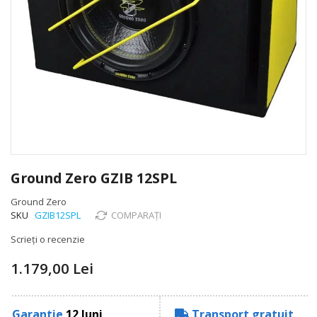
Skip
to
Ground Zero GZIB 12SPL
the
beginning
Ground Zero
of
SKU
GZIB12SPL
COMPARAȚI
the
Scrieți o recenzie
images
gallery
1.179,00 Lei
Garantie
12 luni
Transport gratuit