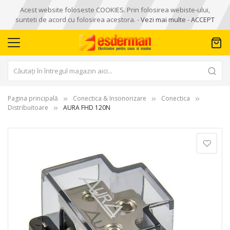
Acest website foloseste COOKIES. Prin folosirea webiste-ului,
sunteti de acord cu folosirea acestora. -
Vezi mai multe
-
ACCEPT
Pagina principală
Conectica & Insonorizare
Conectica
Distribuitoare
AURA FHD 120N
Skip
to
the
end
of
the
images
gallery