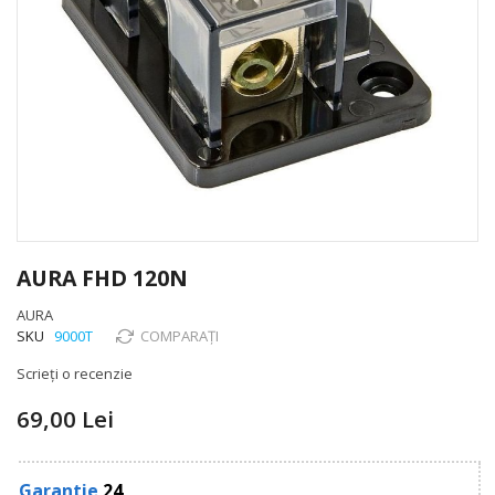
Skip
to
AURA FHD 120N
the
beginning
AURA
of
SKU
9000T
COMPARAȚI
the
Scrieți o recenzie
images
gallery
69,00 Lei
Garantie
24