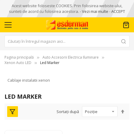
Acest website foloseste COOKIES. Prin folosirea webiste-ului,
sunteti de acord cu folosirea acestora. -
Vezi mai multe
-
ACCEPT
Pagina principală
Auto Accesorii Electrica Iluminare
Xenon Auto LED
Led Marker
Cablaje instalatii xenon
LED MARKER
Seta
Sortați după
des