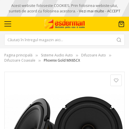
Acest website foloseste COOKIES. Prin folosirea webiste-ului,
sunteti de acord cu folosirea acestora. -
Vezi mai multe
-
ACCEPT
Pagina principală
Sisteme Audio Auto
Difuzoare Auto
Difuzoare Coaxiale
Phoenix Gold MX65CX
Skip
to
the
end
of
the
images
gallery