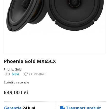
Skip
to
Phoenix Gold MX65CX
the
beginning
Phonix Gold
of
SKU
6304
COMPARAȚI
the
Scrieți o recenzie
images
gallery
649,00 Lei
Garantie
24 luni
Transport gratuit