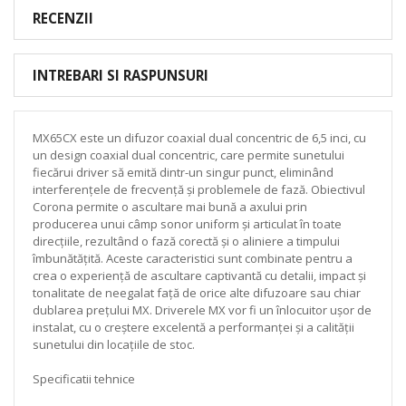
RECENZII
INTREBARI SI RASPUNSURI
MX65CX este un difuzor coaxial dual concentric de 6,5 inci, cu
un design coaxial dual concentric, care permite sunetului
fiecărui driver să emită dintr-un singur punct, eliminând
interferențele de frecvență și problemele de fază. Obiectivul
Corona permite o ascultare mai bună a axului prin
producerea unui câmp sonor uniform și articulat în toate
direcțiile, rezultând o fază corectă și o aliniere a timpului
îmbunătățită. Aceste caracteristici sunt combinate pentru a
crea o experiență de ascultare captivantă cu detalii, impact și
tonalitate de neegalat față de orice alte difuzoare sau chiar
dublarea prețului MX. Driverele MX vor fi un înlocuitor ușor de
instalat, cu o creștere excelentă a performanței și a calității
sunetului din locațiile de stoc.
Specificatii tehnice