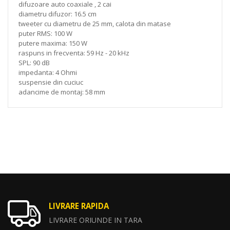
difuzoare auto coaxiale , 2 cai
diametru difuzor: 16.5 cm
tweeter cu diametru de 25 mm, calota din matase
puter RMS: 100 W
putere maxima: 150 W
raspuns in frecventa: 59 Hz - 20 kHz
SPL: 90 dB
impedanta: 4 Ohmi
suspensie din cuciuc
adancime de montaj: 58 mm
LIVRARE RAPIDA
LIVRARE ORIUNDE IN TARA