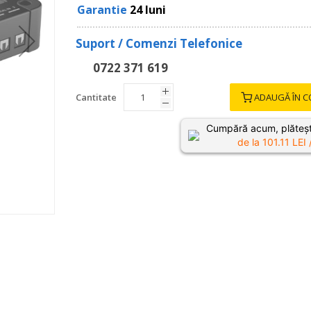
Garantie
24 luni
Suport / Comenzi Telefonice
0722 371 619
Cantitate
ADAUGĂ ÎN C
Cumpără acum, plăteșt
de la
101.11
LEI 