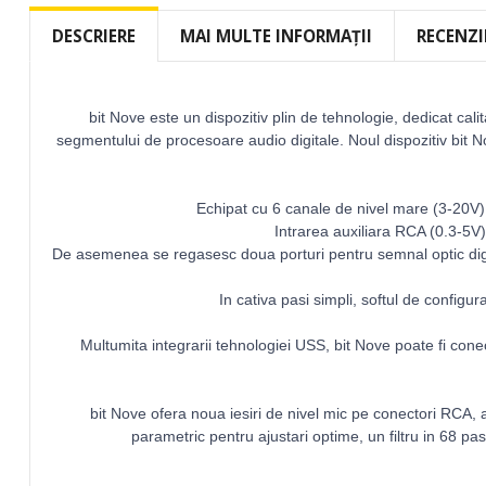
to
the
DESCRIERE
MAI MULTE INFORMAȚII
RECENZI
beginning
of
the
images
bit Nove este un dispozitiv plin de tehnologie, dedicat cali
gallery
segmentului de procesoare audio digitale. Noul dispozitiv bit No
Echipat cu 6 canale de nivel mare (3-20V) s
Intrarea auxiliara RCA (0.3-5V)
De asemenea se regasesc doua porturi pentru semnal optic digit
In cativa pasi simpli, softul de configu
Multumita integrarii tehnologiei USS, bit Nove poate fi conec
bit Nove ofera noua iesiri de nivel mic pe conectori RCA, 
parametric pentru ajustari optime, un filtru in 68 pas