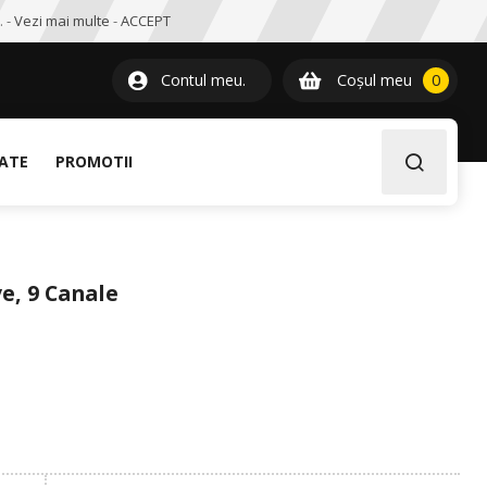
. -
Vezi mai multe
-
ACCEPT
0
item
Contul meu.
Coșul meu
0
LATE
PROMOTII
e, 9 Canale