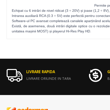
Permite pr
Echipat cu 6 intrări de nivel ridicat (3 ÷ 20V) și joase (1,2 ÷ 8V)
Intrarea auxiliară RCA (0.3 ÷ 5V) este perfectă pentru conectare
Software-ul PC avansat completează canalele aparținând aceluia
Există, de asemenea, două intrări digitale optice cu o rezoluț
unitatea mașinii MOST) și playerul Hi-Res Play HD.
LIVRARE RAPIDA
G
LIVRARE ORIUNDE IN TARA
B