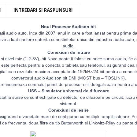
I
INTREBARI SI RASPUNSURI
Noul Procesor Audison bit
tatii audio auto. Inca din 2007, anul in care a fost lansat pentru prima d
ve a luat nastere datorita cunostintelor unice din industria audio auto,
audio.
Conexiuni de intrare
i nivel mic (1.2-8V), bit Nove poate fi folosit cu orice sursa audio, fi
 este perfecta pentru a conecta o tableta sau telefonul, asigurand cea m
al cu o rezolutie maxima acceptata de 192kHz/24 bit pentru a conecta s
convertorul audio Audison bit DMI (MOST bus – TOSLINK).
rare insumeaza semnalul primit de procesor si il deegalizeaza pentru a o
USS – Simulator universal de difuzoare
tat la surse ce sunt echipate cu detector de difuzoare pe circuit, lucru 
sistemul.
Conexiuni de iesire
asigurand o varietate mare de configurari cu multiple amplificatoare. Pe
i de frecventa, doua filtre de tip Butterworth si Linkwitz-Riley cu pante d