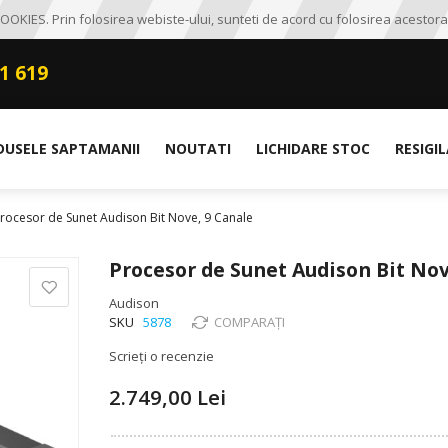
OKIES. Prin folosirea webiste-ului, sunteti de acord cu folosirea acestora
1 619
DUSELE SAPTAMANII
NOUTATI
LICHIDARE STOC
RESIGI
rocesor de Sunet Audison Bit Nove, 9 Canale
Procesor de Sunet Audison Bit Nov
Audison
SKU
5878
COMPARAȚI
Scrieți o recenzie
2.749,00 Lei