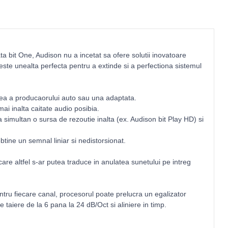
ata bit One, Audison nu a incetat sa ofere solutii inovatoare
 este unealta perfecta pentru a extinde si a perfectiona sistemul
e cea a producaorului auto sau una adaptata.
ai inalta caitate audio posibia.
imultan o sursa de rezoutie inalta (ex. Audison bit Play HD) si
btine un semnal liniar si nedistorsionat.
care altfel s-ar putea traduce in anulatea sunetului pe intreg
ntru fiecare canal, procesorul poate prelucra un egalizator
e taiere de la 6 pana la 24 dB/Oct si aliniere in timp.