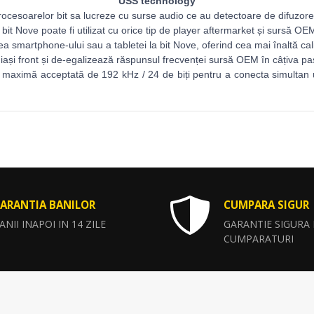
USS technology
ocesoarelor bit sa lucreze cu surse audio ce au detectoare de difuzore 
, bit Nove poate fi utilizat cu orice tip de player aftermarket și sursă OE
a smartphone-ului sau a tabletei la bit Nove, oferind cea mai înaltă cali
și front și de-egalizează răspunsul frecvenței sursă OEM în câțiva paș
ie maximă acceptată de 192 kHz / 24 de biți pentru a conecta simultan u
ARANTIA BANILOR
CUMPARA SIGUR
ANII INAPOI IN 14 ZILE
GARANTIE SIGURA
CUMPARATURI