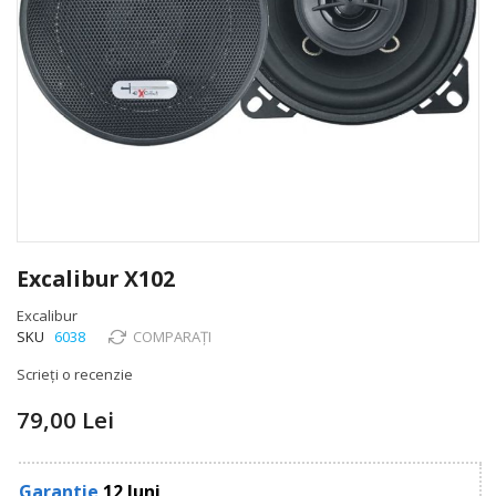
Skip
to
Excalibur X102
the
beginning
Excalibur
of
SKU
6038
COMPARAȚI
the
Scrieți o recenzie
images
gallery
79,00 Lei
Garantie
12 luni