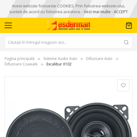
Acest website foloseste COOKIES. Prin folosirea webiste-ului,
sunteti de acord cu folosirea acestora. -
Vezi mai multe
-
ACCEPT
Pagina principală
Sisteme Audio Auto
Difuzoare Auto
Difuzoare Coaxiale
Excalibur X102
Skip
to
the
end
of
the
images
gallery