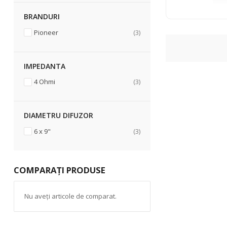
BRANDURI
articole
Pioneer
3
IMPEDANTA
articole
4 Ohmi
3
DIAMETRU DIFUZOR
articole
6 x 9"
3
COMPARAȚI PRODUSE
Nu aveți articole de comparat.