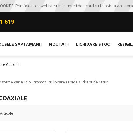
OKIES. Prin folosirea webiste-ului, sunteti de acord cu folosirea acestora
1 619
DUSELE SAPTAMANII
NOUTATI
LICHIDARE STOC
RESIGI
are Coaxiale
steme car audio. Promotii cu livrare rapida si drept de retur.
COAXIALE
Articole