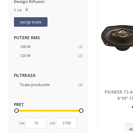
Design Difuzor
5 cai
șterge toate
PUTERE RMS
articol
100 W
1
articole
120 W
2
FILTREAZA
articole
Toate produsele
3
PIONEER TS-
6"X9" 
PREȚ
Lei
-
Lei
A