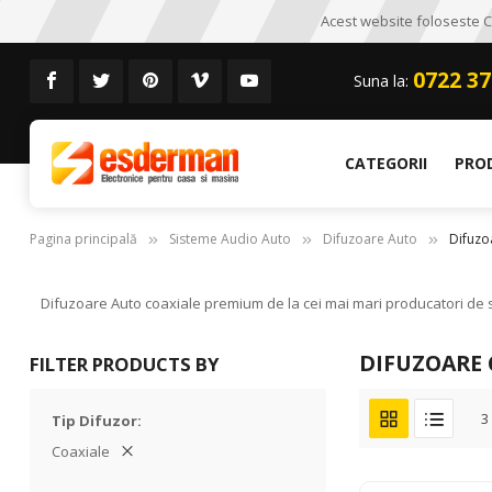
Acest website foloseste CO
0722 37
Suna la:
CATEGORII
PRO
Pagina principală
Sisteme Audio Auto
Difuzoare Auto
Difuzo
Difuzoare Auto coaxiale premium de la cei mai mari producatori de si
DIFUZOARE 
FILTER PRODUCTS BY
3
Tip Difuzor
Coaxiale