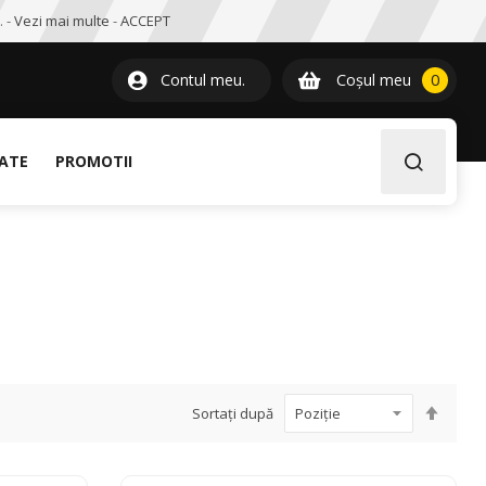
. -
Vezi mai multe
-
ACCEPT
0
item
Contul meu.
Coșul meu
0
LATE
PROMOTII
Setați
Sortați după
desce