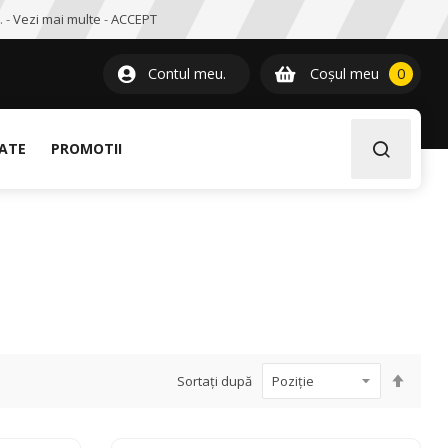
. -
Vezi mai multe
-
ACCEPT
0
item
Contul meu.
Coșul meu
0
LATE
PROMOTII
Setați
Sortați după
desce