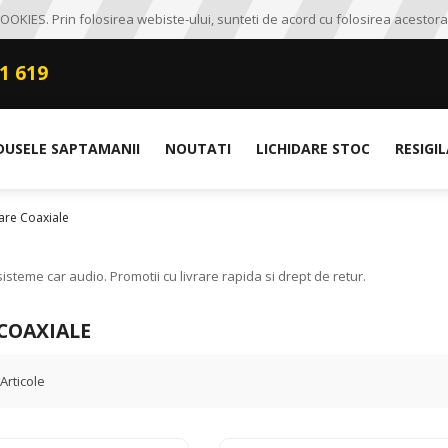
OKIES. Prin folosirea webiste-ului, sunteti de acord cu folosirea acestora
1 619
DUSELE SAPTAMANII
NOUTATI
LICHIDARE STOC
RESIGI
are Coaxiale
steme car audio. Promotii cu livrare rapida si drept de retur.
COAXIALE
Articole