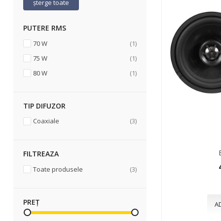
șterge toate
PUTERE RMS
articol
70 W
1
articol
75 W
1
articol
80 W
1
TIP DIFUZOR
articole
Coaxiale
3
FILTREAZA
articole
Toate produsele
3
PREȚ
A