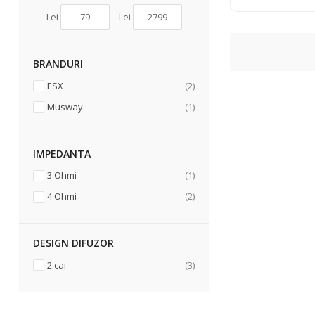
Lei
-
Lei
BRANDURI
articole
ESX
2
articol
Musway
1
IMPEDANTA
articol
3 Ohmi
1
articole
4 Ohmi
2
DESIGN DIFUZOR
articole
2 cai
3