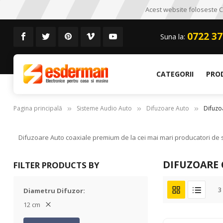
Acest website foloseste CO
0722 37
Suna la:
CATEGORII
PRO
Pagina principală
Sisteme Audio Auto
Difuzoare Auto
Difuzo
Difuzoare Auto coaxiale premium de la cei mai mari producatori de si
DIFUZOARE 
FILTER PRODUCTS BY
3
Diametru Difuzor
12 cm