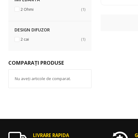
articol
2 Ohmi
1
DESIGN DIFUZOR
articol
2 cai
1
COMPARAȚI PRODUSE
Nu aveți articole de comparat.
LIVRARE RAPIDA
G