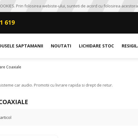
OKIES. Prin folosirea webiste-ului, sunteti de acord cu folosirea acestora
1 619
DUSELE SAPTAMANII
NOUTATI
LICHIDARE STOC
RESIGI
are Coaxiale
steme car audio. Promotii cu livrare rapida si drept de retur.
COAXIALE
articol