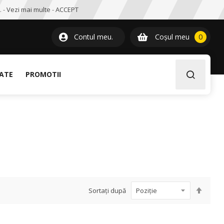
. -
Vezi mai multe
-
ACCEPT
0
item
Contul meu.
Coșul meu
0
LATE
PROMOTII
Setați
Sortați după
desce