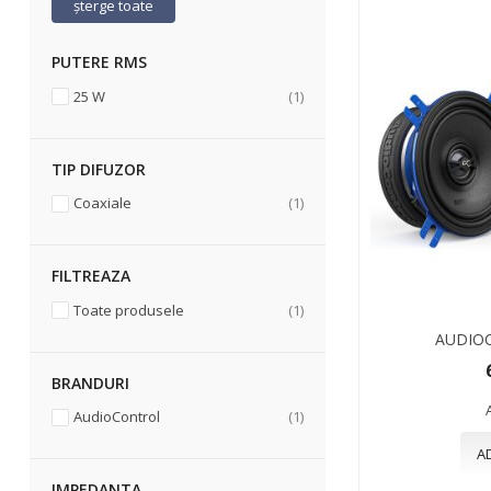
șterge toate
PUTERE RMS
articol
25 W
1
TIP DIFUZOR
articol
Coaxiale
1
FILTREAZA
articol
Toate produsele
1
AUDIO
BRANDURI
articol
AudioControl
1
A
IMPEDANTA