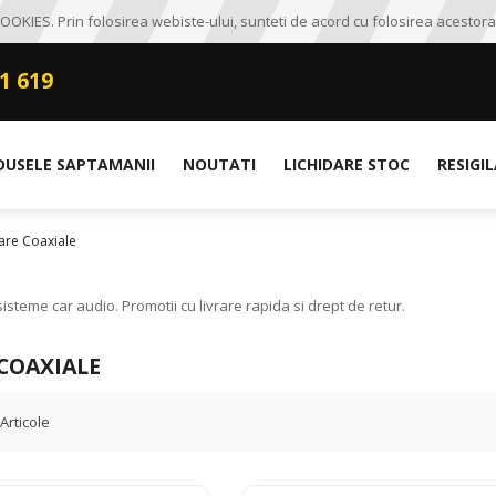
OKIES. Prin folosirea webiste-ului, sunteti de acord cu folosirea acestora
1 619
DUSELE SAPTAMANII
NOUTATI
LICHIDARE STOC
RESIGI
are Coaxiale
steme car audio. Promotii cu livrare rapida si drept de retur.
COAXIALE
Articole