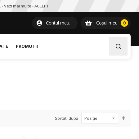
. -
Vezi mai multe
-
ACCEPT
0
item
Contul meu.
Coșul meu
0
LATE
PROMOTII
Setați
Sortați după
desce