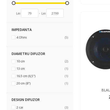
Lei
-
Lei
IMPEDANTA
articole
4 Ohmi
5
DIAMETRU DIFUZOR
articole
10 cm
2
articol
13 cm
1
articol
16.5 cm (6,5")
1
articol
20 cm (8")
1
BLAU
DESIGN DIFUZOR
articole
2 cai
3