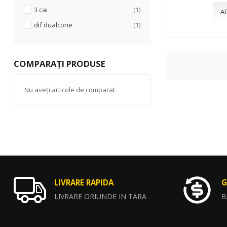
articol
3 cai
1
A
articol
dif dualcone
1
COMPARAȚI PRODUSE
Nu aveți articole de comparat.
LIVRARE RAPIDA
G
LIVRARE ORIUNDE IN TARA
B