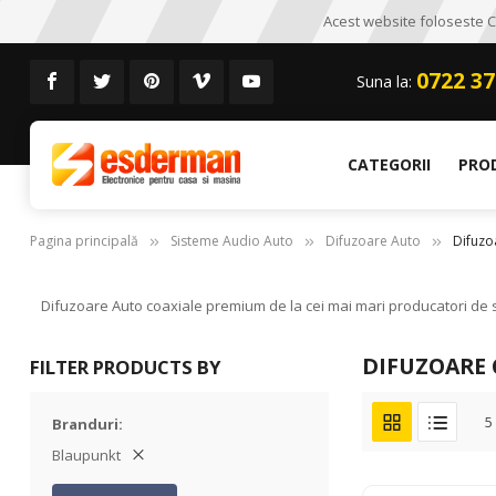
Acest website foloseste CO
0722 37
Suna la:
CATEGORII
PRO
Pagina principală
Sisteme Audio Auto
Difuzoare Auto
Difuzo
Difuzoare Auto coaxiale premium de la cei mai mari producatori de si
DIFUZOARE 
FILTER PRODUCTS BY
5
Branduri
Blaupunkt