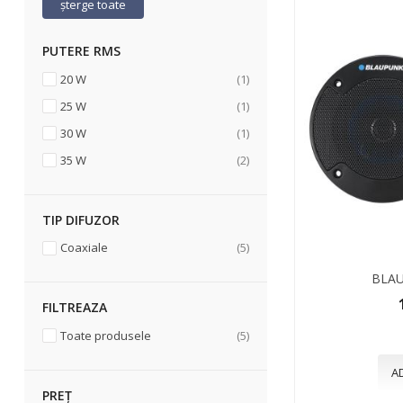
șterge toate
PUTERE RMS
articol
20 W
1
articol
25 W
1
articol
30 W
1
articole
35 W
2
TIP DIFUZOR
articole
Coaxiale
5
BLAU
FILTREAZA
articole
Toate produsele
5
A
PREȚ