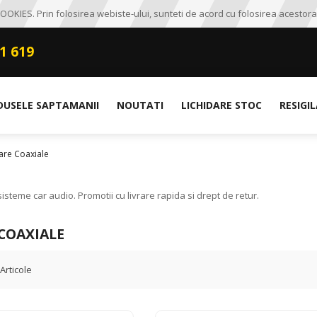
OKIES. Prin folosirea webiste-ului, sunteti de acord cu folosirea acestora
1 619
DUSELE SAPTAMANII
NOUTATI
LICHIDARE STOC
RESIGI
are Coaxiale
steme car audio. Promotii cu livrare rapida si drept de retur.
COAXIALE
Articole