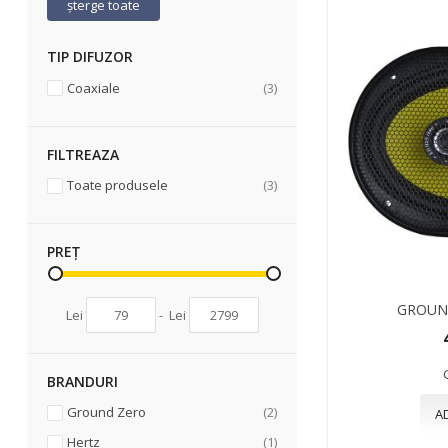
șterge toate
TIP DIFUZOR
articole
Coaxiale
3
FILTREAZA
articole
Toate produsele
3
PREȚ
GROUND
Lei
-
Lei
BRANDURI
articole
Ground Zero
2
A
articol
Hertz
1