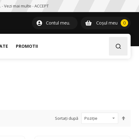
. -
Vezi mai multe
-
ACCEPT
0
item
Contul meu.
Coșul meu
0
LATE
PROMOTII
Setați
Sortați după
desce