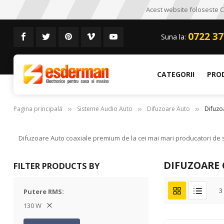
Acest website foloseste CO
0722 37
Suna la:
CATEGORII
PRO
Pagina principală
Sisteme Audio Auto
Difuzoare Auto
Difuzo
Difuzoare Auto coaxiale premium de la cei mai mari producatori de si
DIFUZOARE 
FILTER PRODUCTS BY
3
Putere RMS
130 W