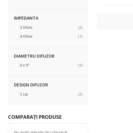
IMPEDANTA
articole
3 Ohmi
2
articol
4 Ohmi
1
DIAMETRU DIFUZOR
articole
6 x 9"
3
DESIGN DIFUZOR
articole
3 cai
3
COMPARAȚI PRODUSE
Nu aveți articole de comparat.