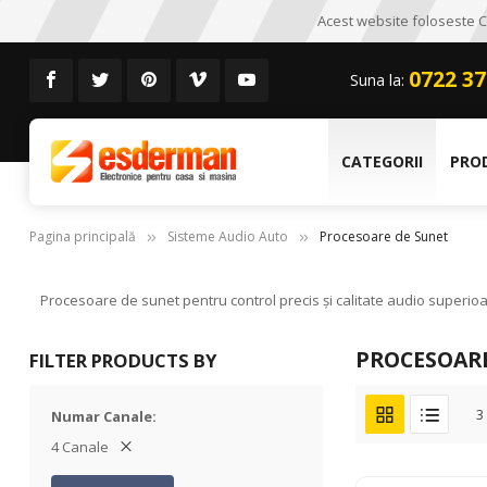
Acest website foloseste CO
0722 37
Suna la:
CATEGORII
PRO
Pagina principală
Sisteme Audio Auto
Procesoare de Sunet
Procesoare de sunet pentru control precis și calitate audio superioar
PROCESOAR
FILTER PRODUCTS BY
3
Numar Canale
4 Canale