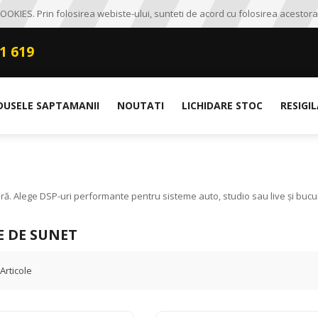
OKIES. Prin folosirea webiste-ului, sunteti de acord cu folosirea acestora
1 619
DUSELE SAPTAMANII
NOUTATI
LICHIDARE STOC
RESIGI
ă. Alege DSP-uri performante pentru sisteme auto, studio sau live și bucură
E DE SUNET
Articole