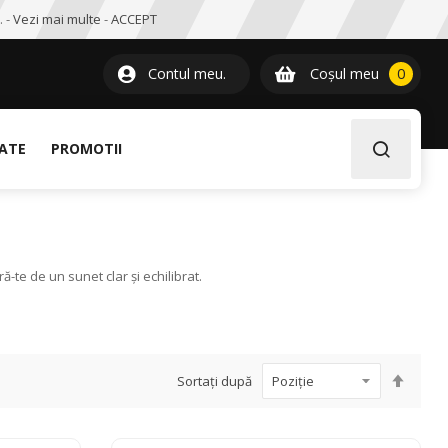
. -
Vezi mai multe
-
ACCEPT
0
item
Contul meu.
Coșul meu
0
LATE
PROMOTII
-te de un sunet clar și echilibrat.
Setați
Sortați după
desce