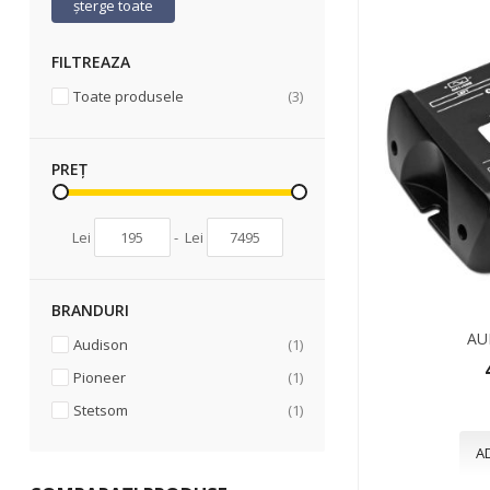
șterge toate
FILTREAZA
articole
Toate produsele
3
PREȚ
Lei
-
Lei
BRANDURI
AU
articol
Audison
1
articol
Pioneer
1
articol
Stetsom
1
A