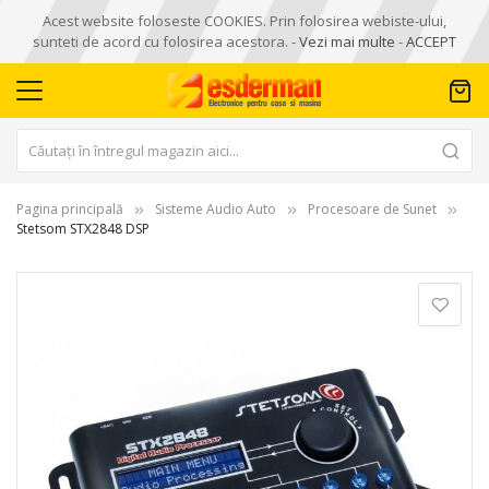
Acest website foloseste COOKIES. Prin folosirea webiste-ului,
sunteti de acord cu folosirea acestora. -
Vezi mai multe
-
ACCEPT
Pagina principală
Sisteme Audio Auto
Procesoare de Sunet
Stetsom STX2848 DSP
Skip
to
the
end
of
the
images
gallery