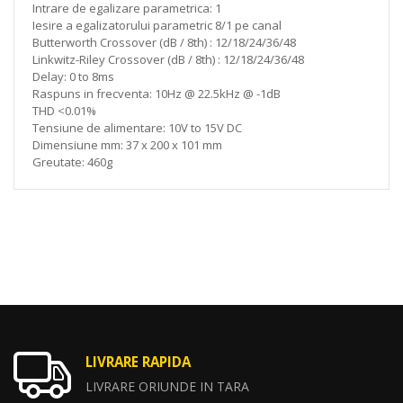
Intrare de egalizare parametrica: 1
Iesire a egalizatorului parametric 8/1 pe canal
Butterworth Crossover (dB / 8th) : 12/18/24/36/48
Linkwitz-Riley Crossover (dB / 8th) : 12/18/24/36/48
Delay: 0 to 8ms
Raspuns in frecventa: 10Hz @ 22.5kHz @ -1dB
THD <0.01%
Tensiune de alimentare: 10V to 15V DC
Dimensiune mm: 37 x 200 x 101 mm
Greutate: 460g
LIVRARE RAPIDA
LIVRARE ORIUNDE IN TARA