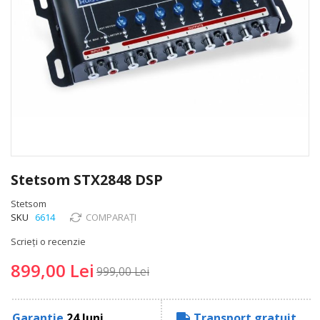
Skip
to
Stetsom STX2848 DSP
the
beginning
Stetsom
of
SKU
6614
COMPARAȚI
the
Scrieți o recenzie
images
gallery
899,00 Lei
999,00 Lei
Garantie
24 luni
Transport gratuit