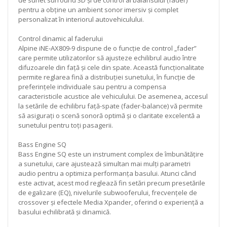
pentru a obține un ambient sonor imersiv și complet
personalizat în interiorul autovehiculului.
Control dinamic al faderului
Alpine iNE‑AX809-9 dispune de o funcție de control „fader”
care permite utilizatorilor să ajusteze echilibrul audio între
difuzoarele din față și cele din spate. Această funcționalitate
permite reglarea fină a distribuției sunetului, în funcție de
preferințele individuale sau pentru a compensa
caracteristicile acustice ale vehiculului. De asemenea, accesul
la setările de echilibru față-spate (fader-balance) vă permite
să asigurați o scenă sonoră optimă și o claritate excelentă a
sunetului pentru toți pasagerii.
Bass Engine SQ
Bass Engine SQ este un instrument complex de îmbunătățire
a sunetului, care ajustează simultan mai mulți parametri
audio pentru a optimiza performanța basului. Atunci când
este activat, acest mod reglează fin setări precum presetările
de egalizare (EQ), nivelurile subwooferului, frecvențele de
crossover și efectele Media Xpander, oferind o experiență a
basului echilibrată și dinamică.