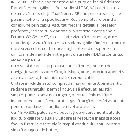
iNE-AX809 oferă o experiență audio auto de înaltă fidelitate.
Datorită tehnologiilor Hi-Res Audio și LDAC, vă puteți bucura
de muzică la rezoluție înaltă prin USB sau prin streaming de
pe smartphone la specificații Hi-Res complete, folosind o
conexiune prin cablu. Ascultați fiecare detaliu al pieselor
preferate, redate cu o claritate și o precizie excepționale.
Ecranul WXGA de 9", cu o calitate vizuală de cinema, duce
experiența vizuală la un nou nivel. Imaginile rămân extrem de
clare și viu colorate din orice unghi, oferind o experiență
uimitoare de înaltă definiție pentru sursele HDMI și conținutul
video de pe USB.
Cu o suită de aplicații preinstalate, vă puteți bucura de
navigație wireless prin Google Maps, puteți efectua apeluri și
asculta muzică, totul fără a utiliza vreun cablu.
Unitatea include setul complet de instrumente Alpine pentru
reglarea sunetului, permițându-vă să efectuați ajustări
simple, printr-o singură atingere, pentru o îmbunătățire
instantanee, sau să explorați o gamă largă de setări avansate
pentru o optimizare audio de nivel profesional.
Cu iNE-AX809, puteti sa va bucurați de divertisment auto de
lux, cu o calitate vizuală uluitoare la rezoluție înaltă și acces
facil la funcțiile esențiale în timpul condusului, totul printr-o
simplă atingere de buton, .