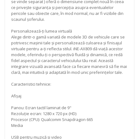
se vinde separat ) oferă o dimensiune complet nouă în ceea
ce privește siguranța și percepția asupra eventualelor
pericole sau obiecte care, în mod normal, nu ar fi vizibile din
scaunul șoferului.
Personalizează-ți lumea virtuală
Alege dintr-o gamă variată de modele 3D de vehicule care se
potrivesc mașinii tale și personalizează culoarea și finisajul
virtuale pentru a-ți reflecta stilul. iNE-AX809 dă viață acestor
modele, oferindu-ți o perspectivă fluidă și dinamică, ce redă
fidel aspectul și caracterul vehiculului tău real. Această
integrare vizuală avansată face ca fiecare manevră să fie mai
clară, mai intuitivă și adaptată în mod unic preferințelor tale.
Caracteristici tehnice:
Afișaj
Panou: Ecran tactil laminat de 9"
Rezoluție ecran: 1280 x 720 px (HD)
Procesor (CPU): Qualcomm Snapdragon 665
Media
USB pentru muzică și video