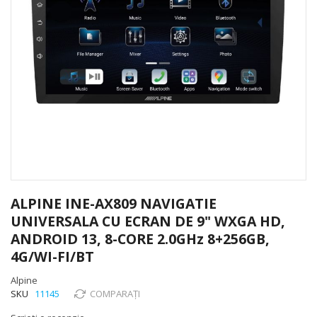
Skip
to
ALPINE INE-AX809 NAVIGATIE
the
UNIVERSALA CU ECRAN DE 9" WXGA HD,
beginning
ANDROID 13, 8-CORE 2.0GHz 8+256GB,
of
the
4G/WI-FI/BT
images
Alpine
gallery
SKU
11145
COMPARAȚI