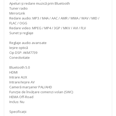
Apeluri și redare muzică prin Bluetooth
Tuner radio
MirrorLink
Redare audio: MP3 / M4A / AAC / AMR / WMA / WAV / MID /
FLAC / OGG
Redare video: MPEG / MP4 / 3GP / MKV / AVI / FLV
Sunet și reglaje
Reglaje audio avansate
Ieșire optică
Cip DSP: AKM7739
Conectivitate
Bluetooth 5.0
HDMI
Intrare AUX
Intrare/Ieșire AV
Cameră marșarier PAL/AHD
Funcție de învățare comenzi volan (SWC)
HEMA Off-Road
Inclus: Nu
Specificații