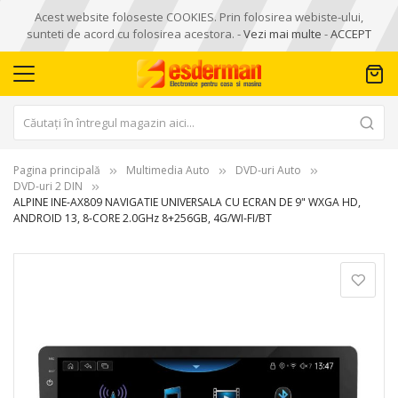
Acest website foloseste COOKIES. Prin folosirea webiste-ului,
sunteti de acord cu folosirea acestora. -
Vezi mai multe
-
ACCEPT
Pagina principală
Multimedia Auto
DVD-uri Auto
DVD-uri 2 DIN
ALPINE INE-AX809 NAVIGATIE UNIVERSALA CU ECRAN DE 9" WXGA HD,
ANDROID 13, 8-CORE 2.0GHz 8+256GB, 4G/WI-FI/BT
Skip
to
the
end
of
the
images
gallery