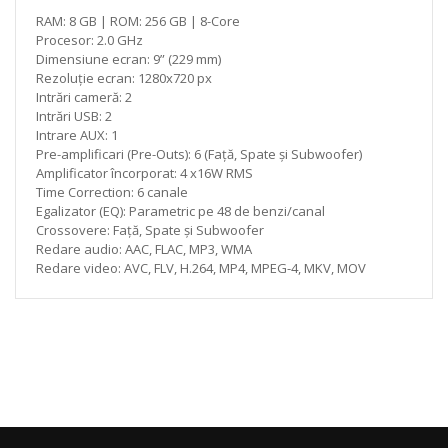
RAM: 8 GB | ROM: 256 GB | 8-Core
Procesor: 2.0 GHz
Dimensiune ecran: 9” (229 mm)
Rezoluție ecran: 1280x720 px
Intrări cameră: 2
Intrări USB: 2
Intrare AUX: 1
Pre-amplificari (Pre-Outs): 6 (Față, Spate și Subwoofer)
Amplificator încorporat: 4 x16W RMS
Time Correction: 6 canale
Egalizator (EQ): Parametric pe 48 de benzi/canal
Crossovere: Față, Spate și Subwoofer
Redare audio: AAC, FLAC, MP3, WMA
Redare video: AVC, FLV, H.264, MP4, MPEG-4, MKV, MOV