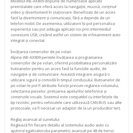
Modelul iNE-AX809 dispune de numeroase aplicații
preinstalate care oferă acces la navigație, muzică, conținut
video și divertisment în staționare. Beneficiați de un acces
facil la divertisment și comunicații, fără a depinde de un
telefon mobil. De asemenea, utilizatorii își pot personaliza
experiența sau pot adăuga aplicații noi prin intermediul
conexiunii USB, creând astfel un sistem de infotainment auto
integrat și conectat.
Învățarea comenzilor de pe volan
Alpine iNE‑AX809 permite învățarea și programarea
comenzilor de pe volan, oferind posibilitatea personalizării
butoanelor pentru un acces facil la funcțiile audio, de
navigație și de comunicare. Această integrare asigură o
utilizare sigură și comodă în timpul condusului. Butoanelor de
pe volan le pot fi atribuite funcții precum reglarea volumului,
selectarea pieselor, preluarea apelurilor telefonice și
comenzile vocale. Sistemul este compatibil cu interfețele de
tip rezistiv; pentru vehiculele care utilizează CAN-BUS sau alte
protocoale, va fi necesar un adaptor de la un producător terț.
Reglaj avansat al sunetului
Reglează fin fiecare detaliu al sistemului audio auto cu
ajutorul egalizatorului parametric avansat pe 48 de benzi.