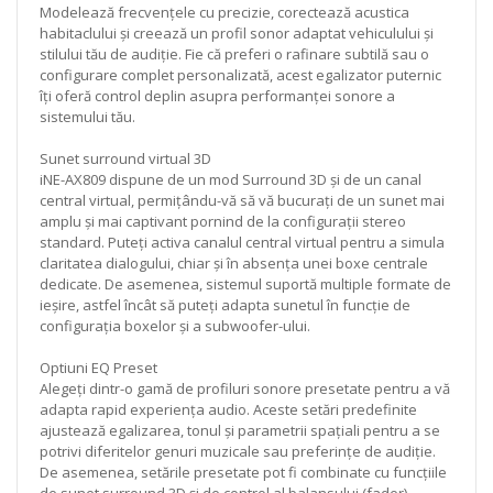
Modelează frecvențele cu precizie, corectează acustica
habitaclului și creează un profil sonor adaptat vehiculului și
stilului tău de audiție. Fie că preferi o rafinare subtilă sau o
configurare complet personalizată, acest egalizator puternic
îți oferă control deplin asupra performanței sonore a
sistemului tău.
Sunet surround virtual 3D
iNE-AX809 dispune de un mod Surround 3D și de un canal
central virtual, permițându-vă să vă bucurați de un sunet mai
amplu și mai captivant pornind de la configurații stereo
standard. Puteți activa canalul central virtual pentru a simula
claritatea dialogului, chiar și în absența unei boxe centrale
dedicate. De asemenea, sistemul suportă multiple formate de
ieșire, astfel încât să puteți adapta sunetul în funcție de
configurația boxelor și a subwoofer-ului.
Optiuni EQ Preset
Alegeți dintr-o gamă de profiluri sonore presetate pentru a vă
adapta rapid experiența audio. Aceste setări predefinite
ajustează egalizarea, tonul și parametrii spațiali pentru a se
potrivi diferitelor genuri muzicale sau preferințe de audiție.
De asemenea, setările presetate pot fi combinate cu funcțiile
de sunet surround 3D și de control al balansului (fader)