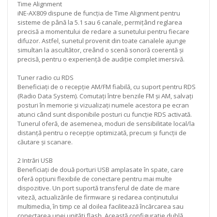
Time Alignment
iNE-AX809 dispune de funcția de Time Alignment pentru
sisteme de până la 5.1 sau 6 canale, permițând reglarea
precisă a momentului de redare a sunetului pentru fiecare
difuzor. Astfel, sunetul provenit din toate canalele ajunge
simultan la ascultător, creând o scenă sonoră coerentă și
precisă, pentru o experiență de audiție complet imersivă.
Tuner radio cu RDS
Beneficiați de o recepție AM/FM fiabilă, cu suport pentru RDS
(Radio Data System). Comutați între benzile FM și AM, salvați
posturi în memorie și vizualizați numele acestora pe ecran
atunci când sunt disponibile posturi cu funcție RDS activată.
Tunerul oferă, de asemenea, moduri de sensibilitate local/la
distanță pentru o recepție optimizată, precum și funcții de
căutare și scanare.
2 Intrări USB
Beneficiați de două porturi USB amplasate în spate, care
oferă opțiuni flexibile de conectare pentru mai multe
dispozitive. Un port suportă transferul de date de mare
viteză, actualizările de firmware și redarea conținutului
multimedia, în timp ce al doilea facilitează încărcarea sau
conectarea unei unități flash. Această configurație dublă