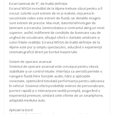
Ecran laminat de 9", de înaltă definiție
Ecranul WXGA incredibil de la Alpine trebuie văzut pentru a fi
crezut: culorile sunt extrem de vii și realiste, mișcarea în
secvențele video este extrem de fluidă, iar detaliile imaginii
sunt extrem de precise. Mai mult, datorită tehnologiei de
laminare a ecranului, luminozitatea și contrastul ating un nivel
superior; astfel, indiferent de condițiile de iluminare sau de
unghiul de vizualizare, afișajul oferă o claritate uimitoare și
culori fidele realității. Ecranul WXGA de înaltă definiție de la
Alpine este pur și simplu spectaculos, aducând o experiență
cinematografică direct pe bordul mașinii tale.
Sistem de operare avansat
Sistemul de operare avansat este conceput pentru viteză,
stabilitate și un control intuitiv. Interfața sa aerisită permite o
navigare fluidă între funcțiile audio, hărți și aplicațiile
conectate, optimizând totodată performanța pentru utilizarea
în vehicul. Sistemul oferă posibilități extinse de personalizare,
pornire rapidă și o interacțiune tactilă promptă, asigurând o
experiență premium, similară celei oferite de un smartphone,
adaptată mediului auto.
Aplicatii la bord