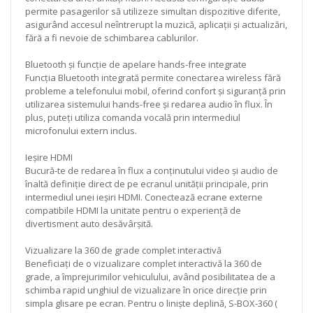
permite pasagerilor să utilizeze simultan dispozitive diferite,
asigurând accesul neîntrerupt la muzică, aplicații și actualizări,
fără a fi nevoie de schimbarea cablurilor.
Bluetooth și funcție de apelare hands-free integrate
Funcția Bluetooth integrată permite conectarea wireless fără
probleme a telefonului mobil, oferind confort și siguranță prin
utilizarea sistemului hands-free și redarea audio în flux. În
plus, puteți utiliza comanda vocală prin intermediul
microfonului extern inclus.
Ieșire HDMI
Bucură-te de redarea în flux a conținutului video și audio de
înaltă definiție direct de pe ecranul unității principale, prin
intermediul unei ieșiri HDMI. Conectează ecrane externe
compatibile HDMI la unitate pentru o experiență de
divertisment auto desăvârșită.
Vizualizare la 360 de grade complet interactivă
Beneficiați de o vizualizare complet interactivă la 360 de
grade, a împrejurimilor vehiculului, având posibilitatea de a
schimba rapid unghiul de vizualizare în orice direcție prin
simpla glisare pe ecran. Pentru o liniște deplină, S-BOX-360 (