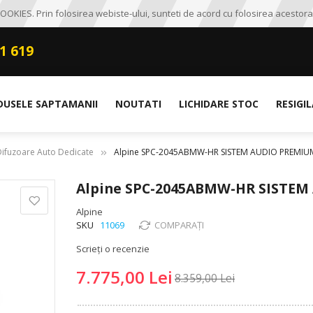
OKIES. Prin folosirea webiste-ului, sunteti de acord cu folosirea acestora
1 619
DUSELE SAPTAMANII
NOUTATI
LICHIDARE STOC
RESIGI
Difuzoare Auto Dedicate
Alpine SPC-2045ABMW-HR SISTEM AUDIO PREMI
Alpine SPC-2045ABMW-HR SISTE
Alpine
SKU
11069
COMPARAȚI
Scrieți o recenzie
7.775,00 Lei
8.359,00 Lei