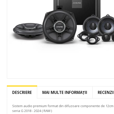
Skip
to
the
DESCRIERE
MAI MULTE INFORMAȚII
RECENZI
beginning
of
the
Sistem audio premium format din difuzoare componente de 12cm (4
images
seria G 2018 - 2024 ( RAM )