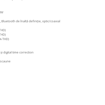
BMW
 Bluetooth de înaltă definiție, optic/coaxial
THD)
THD)
0% THD)
 digital time correction
b scaune