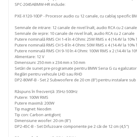
SPC-2045ABMW-HR include:
PXE-X120-10DP - Procesor audio cu 12 canale, cu cablaj specific 
Semnale de intrare: 12 canale de nivel înalt, audio RCA cu 2 canale,
Semnale de ieșire: 10 canale de nivel înalt, audio RCA cu 2 canale
Putere nominală RMS CH 1-4 în 4 Ohmi: 25W RMS x 4 (14.4V la 10% 
Putere nominală RMS CH 5-8 în 4 Ohmi: 50W RMS x 4 (14.4V la 10% 
Putere nominală RMS CH 9-10 în 4 Ohmi: 100W RMS x 2 (14.4V la 1
Alimentare: 12 V
Dimensiuni: 250 mm x 234 mm x 50 mm
Setări de sunet pre-programate pentru BMW Seria G cu egalizator și
Reglări pentru vehicule LHD sau RHD
DP2-80WF-B - Set 2 Subwoofere de 20 cm (8") pentru instalare su
Răspuns în frecvență: 35Hz-500Hz
Putere: 100W RMS
Putere maximă: 200W
Tip magnet: Neodim
Tip con: Carbon antiglonț
Dimensiune woofer: 20 cm (8")
DP2-45C-B - Set Difuzoare componente pe 2 căi de 12 cm (4,5")