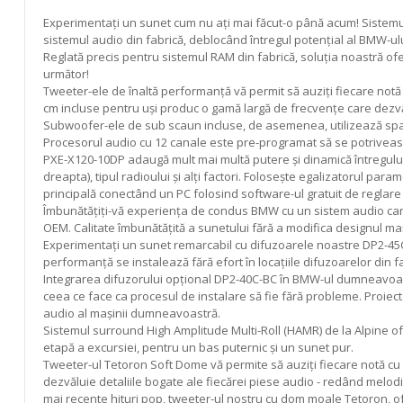
gallery
Experimentați un sunet cum nu ați mai făcut-o până acum! Sistemu
sistemul audio din fabrică, deblocând întregul potențial al BMW-ulu
Reglată precis pentru sistemul RAM din fabrică, soluția noastră of
următor!
Tweeter-ele de înaltă performanță vă permit să auziți fiecare notă 
cm incluse pentru uși produc o gamă largă de frecvențe care dezvălu
Subwoofer-ele de sub scaun incluse, de asemenea, utilizează spaț
Procesorul audio cu 12 canale este pre-programat să se potriveasc
PXE-X120-10DP adaugă mult mai multă putere și dinamică întregului s
dreapta), tipul radioului și alți factori. Folosește egalizatorul para
principală conectând un PC folosind software-ul gratuit de reglare
Îmbunătățiți-vă experiența de condus BMW cu un sistem audio care nu
OEM. Calitate îmbunătățită a sunetului fără a modifica designul m
Experimentați un sunet remarcabil cu difuzoarele noastre DP2-45C-
performanță se instalează fără efort în locațiile difuzoarelor din fab
Integrarea difuzorului opțional DP2-40C-BC în BMW-ul dumneavoastr
ceea ce face ca procesul de instalare să fie fără probleme. Proiecta
audio al mașinii dumneavoastră.
Sistemul surround High Amplitude Multi-Roll (HAMR) de la Alpine of
etapă a excursiei, pentru un bas puternic și un sunet pur.
Tweeter-ul Tetoron Soft Dome vă permite să auziți fiecare notă cu 
dezvăluie detaliile bogate ale fiecărei piese audio - redând melodii
mai recente hituri pop, tweeter-ul nostru cu dom moale Tetoron, o