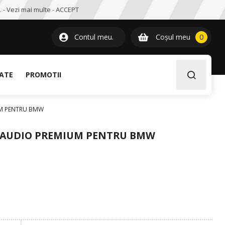
. -
Vezi mai multe
-
ACCEPT
0
item
Contul meu.
Coșul meu
0
LATE
PROMOTII
UM PENTRU BMW
M AUDIO PREMIUM PENTRU BMW