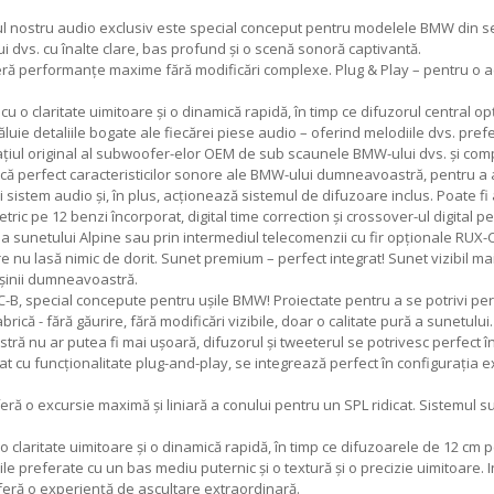
l nostru audio exclusiv este special conceput pentru modelele BMW din se
i dvs. cu înalte clare, bas profund și o scenă sonoră captivantă.
eră performanțe maxime fără modificări complexe. Plug & Play – pentru o a
cu o claritate uimitoare și o dinamică rapidă, în timp ce difuzorul central
ie detaliile bogate ale fiecărei piese audio – oferind melodiile dvs. prefer
iul original al subwoofer-elor OEM de sub scaunele BMW-ului dvs. și com
ă perfect caracteristicilor sonore ale BMW-ului dumneavoastră, pentru a as
istem audio și, în plus, acționează sistemul de difuzoare inclus. Poate fi 
metric pe 12 benzi încorporat, digital time correction și crossover-ul digital 
 a sunetului Alpine sau prin intermediul telecomenzii cu fir opționale RUX-
 lasă nimic de dorit. Sunet premium – perfect integrat! Sunet vizibil mai pu
așinii dumneavoastră.
B, special concepute pentru ușile BMW! Proiectate pentru a se potrivi per
rică - fără găurire, fără modificări vizibile, doar o calitate pură a sunetului.
ă nu ar putea fi mai ușoară, difuzorul și tweeterul se potrivesc perfect î
t cu funcționalitate plug-and-play, se integrează perfect în configurația ex
eră o excursie maximă și liniară a conului pentru un SPL ridicat. Sistemul
o claritate uimitoare și o dinamică rapidă, în timp ce difuzoarele de 12 c
le preferate cu un bas mediu puternic și o textură și o precizie uimitoare. 
feră o experiență de ascultare extraordinară.