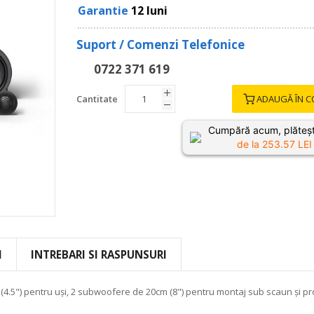
Garantie
12 luni
Suport / Comenzi Telefonice
0722 371 619
Cantitate
ADAUGĂ ÎN C
Cumpără acum, plăteșt
de la
253.57
LEI 
I
INTREBARI SI RASPUNSURI
.5") pentru uși, 2 subwoofere de 20cm (8") pentru montaj sub scaun și p