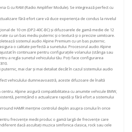
ria G cu RAM (Radio Amplifier Module). Se integrează perfect cu
ctualizare fără efort care vă duce experiența de condus la nivelul
 opțional de 10 cm (DP2-40C-BC) și difuzoarele de gamă medie de 12
ate cu un bas mediu puternic și o textură și o precizie uimitoare.
pletează sistemul audio Alpine Premium cu un bas puternic.
igura o calitate perfectă a sunetului. Procesorul audio Alpine
ajustat în continuare pentru configurațiile volanului (stânga sau
pentru a regla sunetul vehiculului tău. Poți face configurarea
C810.
ternic, mai clar și mai detaliat decât în ​​cazul sistemului audio
fect vehiculului dumneavoastră, aceste difuzoare de înaltă
n centru. Alpine asigură compatibilitatea cu anumite vehicule BMW,
istentă, permițând o actualizare rapidă și fără efort a sistemului
 surround HAMR menține controlul deplin asupra conului în orice
m pentru frecvențe medii produc o gamă largă de frecvențe care
Indiferent dacă ascultați muzica simfonica clasica, rock sau cele