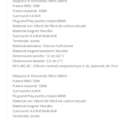
Răspuns în frecvență: 90Hz-20KHz
Putere RMS: 50W
Putere maximă: 100W
Surround H.A.M.R
Plug and Play pentru mașini BMW
Material con: Hibrid din fibră de carbon țesută
Material magnet: Neodim
Surround: H.A.M.R Multi-Roll
Terminale: aurite
Material tweetere: Tetoron Soft-Dome
Material magnet tweetere: Neodim
Dimensiune woofer: 12 cm (4,5")
Dimensiune tweeter: 2,5 cm (1")
DP2-40C-BC - Difuzor central component pe 2 căi, opțional, de 10 c
Răspuns în frecvență: 90Hz-20KHz
Putere RMS: 50W
Putere maximă: 100W
Surround H.A.M.R
Plug and Play pentru mașini BMW
Material con: Hibrid din fibră de carbon țesută
Material magnet: Neodim
Surround: H.A.M.R Multi-Roll
Terminale: aurite