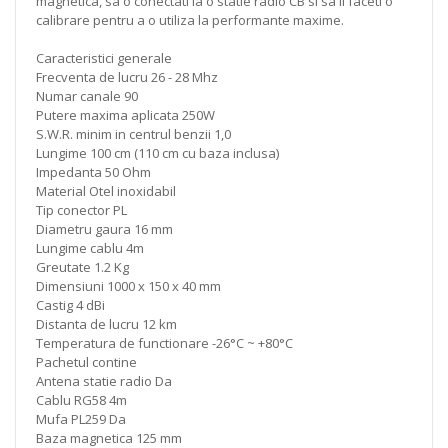
magnetica, sa o conectati la o statie radio CB si sa ii faceti o
calibrare pentru a o utiliza la performante maxime.
Caracteristici generale
Frecventa de lucru 26 - 28 Mhz
Numar canale 90
Putere maxima aplicata 250W
S.W.R. minim in centrul benzii 1,0
Lungime 100 cm (110 cm cu baza inclusa)
Impedanta 50 Ohm
Material Otel inoxidabil
Tip conector PL
Diametru gaura 16 mm
Lungime cablu 4m
Greutate 1.2 Kg
Dimensiuni 1000 x 150 x 40 mm
Castig 4 dBi
Distanta de lucru 12 km
Temperatura de functionare -26°C ~ +80°C
Pachetul contine
Antena statie radio Da
Cablu RG58 4m
Mufa PL259 Da
Baza magnetica 125 mm