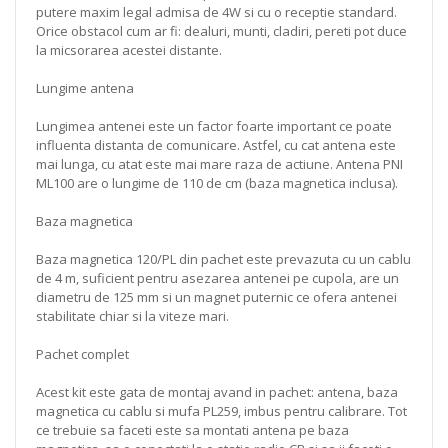
putere maxim legal admisa de 4W si cu o receptie standard.
Orice obstacol cum ar fi: dealuri, munti, cladiri, pereti pot duce
la micsorarea acestei distante.
Lungime antena
Lungimea antenei este un factor foarte important ce poate
influenta distanta de comunicare. Astfel, cu cat antena este
mai lunga, cu atat este mai mare raza de actiune. Antena PNI
ML100 are o lungime de 110 de cm (baza magnetica inclusa).
Baza magnetica
Baza magnetica 120/PL din pachet este prevazuta cu un cablu
de 4 m, suficient pentru asezarea antenei pe cupola, are un
diametru de 125 mm si un magnet puternic ce ofera antenei
stabilitate chiar si la viteze mari.
Pachet complet
Acest kit este gata de montaj avand in pachet: antena, baza
magnetica cu cablu si mufa PL259, imbus pentru calibrare. Tot
ce trebuie sa faceti este sa montati antena pe baza