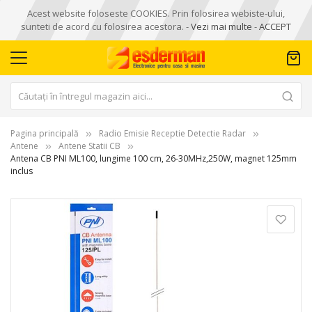
Acest website foloseste COOKIES. Prin folosirea webiste-ului,
sunteti de acord cu folosirea acestora. -
Vezi mai multe
-
ACCEPT
Pagina principală
Radio Emisie Receptie Detectie Radar
Antene
Antene Statii CB
Antena CB PNI ML100, lungime 100 cm, 26-30MHz,250W, magnet 125mm
inclus
Skip
to
the
end
of
the
images
gallery