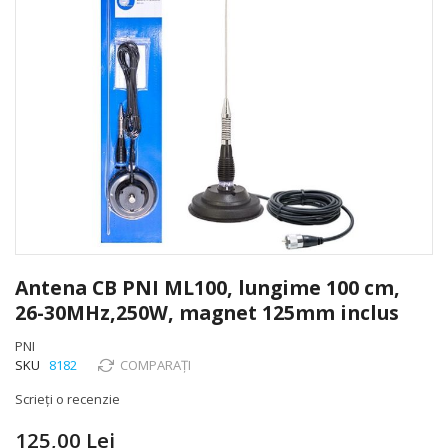
Skip
to
Antena CB PNI ML100, lungime 100 cm,
the
26-30MHz,250W, magnet 125mm inclus
beginning
of
PNI
the
SKU
8182
COMPARAȚI
images
gallery
Scrieți o recenzie
125,00 Lei