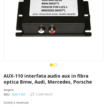
Skip
to
AUX-110 interfata audio aux in fibra
the
optica Bmw, Audi, Mercedes, Porsche
beginning
of
Ampire
the
SKU
AUX-1101
COMPARAȚI
images
gallery
Scrieți o recenzie