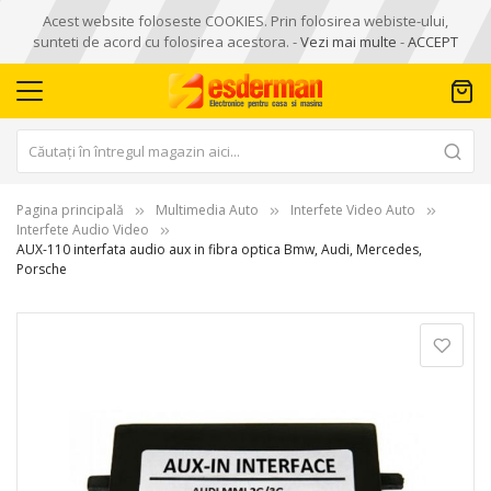
Acest website foloseste COOKIES. Prin folosirea webiste-ului,
sunteti de acord cu folosirea acestora. -
Vezi mai multe
-
ACCEPT
Pagina principală
Multimedia Auto
Interfete Video Auto
Interfete Audio Video
AUX-110 interfata audio aux in fibra optica Bmw, Audi, Mercedes,
Porsche
Skip
to
the
end
of
the
images
gallery