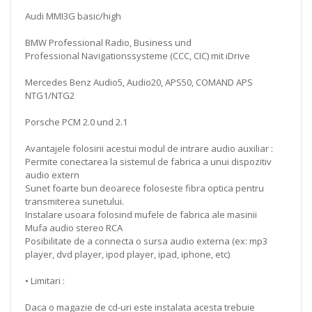
Audi MMI3G basic/high
BMW Professional Radio, Business und
Professional Navigationssysteme (CCC, CIC) mit iDrive
Mercedes Benz Audio5, Audio20, APS50, COMAND APS
NTG1/NTG2
Porsche PCM 2.0 und 2.1
Avantajele folosirii acestui modul de intrare audio auxiliar :
Permite conectarea la sistemul de fabrica a unui dispozitiv
audio extern
Sunet foarte bun deoarece foloseste fibra optica pentru
transmiterea sunetului.
Instalare usoara folosind mufele de fabrica ale masinii
Mufa audio stereo RCA
Posibilitate de a connecta o sursa audio externa (ex: mp3
player, dvd player, ipod player, ipad, iphone, etc)
• Limitari :
Daca o magazie de cd-uri este instalata acesta trebuie