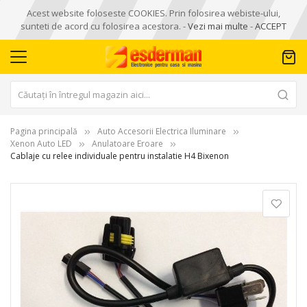
Acest website foloseste COOKIES. Prin folosirea webiste-ului,
sunteti de acord cu folosirea acestora. -
Vezi mai multe
-
ACCEPT
Pagina principală
Auto Accesorii Electrica Iluminare
Xenon Auto LED
Anulatoare Eroare
Cablaje cu relee individuale pentru instalatie H4 Bixenon
Skip
to
the
end
of
the
images
gallery