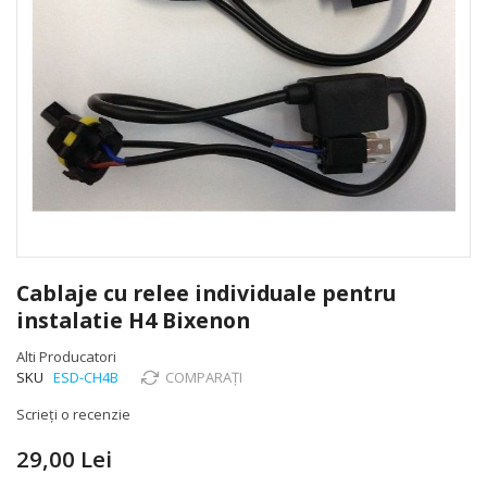
Skip
to
Cablaje cu relee individuale pentru
the
instalatie H4 Bixenon
beginning
of
Alti Producatori
the
SKU
ESD-CH4B
COMPARAȚI
images
gallery
Scrieți o recenzie
29,00 Lei