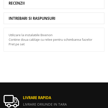
RECENZII
INTREBARI SI RASPUNSURI
Utilizare la instalatiile Bixenon
Contine doua cablaje cu relee pentru schimbarea fazelor
Pret pe set
LIVRARE RAPIDA
LIVRARE ORIUNDE IN TARA