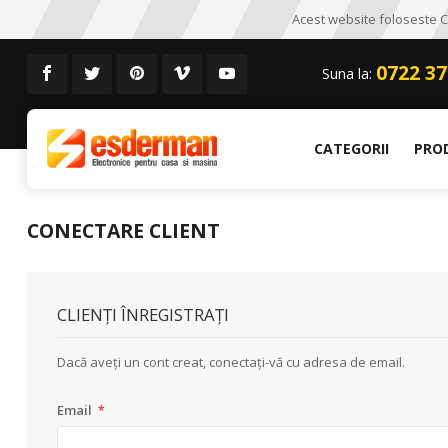
Acest website foloseste CO
0722 37
Suna la:
CATEGORII
PRO
CONECTARE CLIENT
CLIENȚI ÎNREGISTRAȚI
Dacă aveți un cont creat, conectați-vă cu adresa de email.
Email