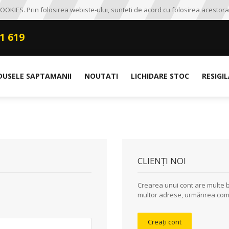
OKIES. Prin folosirea webiste-ului, sunteti de acord cu folosirea acestora
1 619
DUSELE SAPTAMANII
NOUTATI
LICHIDARE STOC
RESIGI
CLIENȚI NOI
Crearea unui cont are multe b
multor adrese, urmărirea come
Creați cont