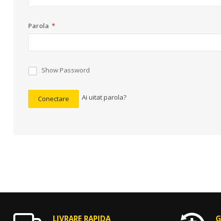
Parola
Show Password
Ai uitat parola?
Conectare
LIVRARE RAPIDA
G