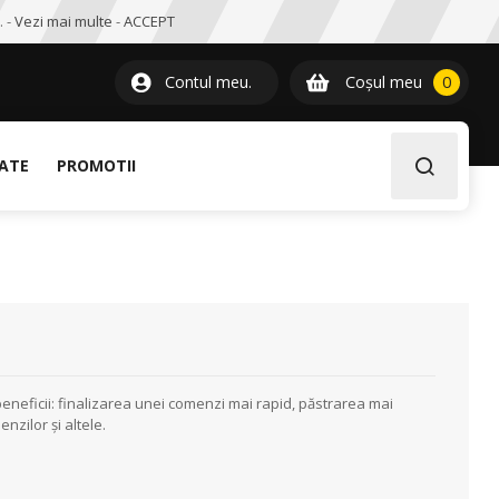
. -
Vezi mai multe
-
ACCEPT
0
item
Contul meu.
Coșul meu
0
LATE
PROMOTII
eneficii: finalizarea unei comenzi mai rapid, păstrarea mai
nzilor și altele.