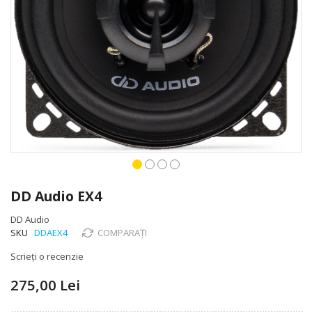
Skip
to
DD Audio EX4
the
beginning
DD Audio
of
SKU
DDAEX4
COMPARAȚI
the
Scrieți o recenzie
images
gallery
275,00 Lei