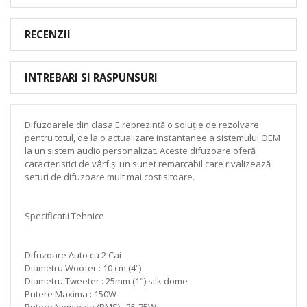
RECENZII
INTREBARI SI RASPUNSURI
Difuzoarele din clasa E reprezintă o soluție de rezolvare
pentru totul, de la o actualizare instantanee a sistemului OEM
la un sistem audio personalizat. Aceste difuzoare oferă
caracteristici de vârf și un sunet remarcabil care rivalizează
seturi de difuzoare mult mai costisitoare.
Specificatii Tehnice
Difuzoare Auto cu 2 Cai
Diametru Woofer : 10 cm (4“)
Diametru Tweeter : 25mm (1") silk dome
Putere Maxima : 150W
Putere Nominala (RMS) : 25-75W