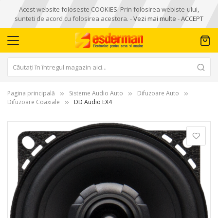
Acest website foloseste COOKIES. Prin folosirea webiste-ului,
sunteti de acord cu folosirea acestora. -
Vezi mai multe
-
ACCEPT
Pagina principală
Sisteme Audio Auto
Difuzoare Auto
Difuzoare Coaxiale
DD Audio EX4
Skip
to
the
end
of
the
images
gallery