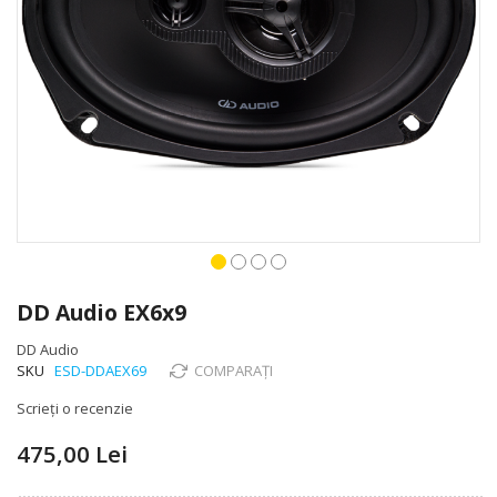
Skip
to
DD Audio EX6x9
the
beginning
DD Audio
of
SKU
ESD-DDAEX69
COMPARAȚI
the
Scrieți o recenzie
images
gallery
475,00 Lei