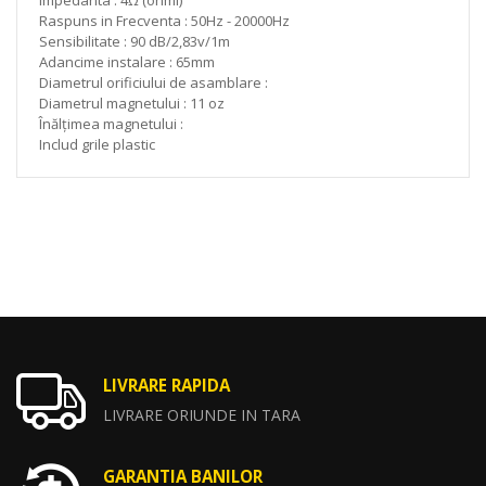
Raspuns in Frecventa : 50Hz - 20000Hz
Sensibilitate : 90 dB/2,83v/1m
Adancime instalare : 65mm
Diametrul orificiului de asamblare :
Diametrul magnetului : 11 oz
Înălțimea magnetului :
Includ grile plastic
LIVRARE RAPIDA
LIVRARE ORIUNDE IN TARA
GARANTIA BANILOR