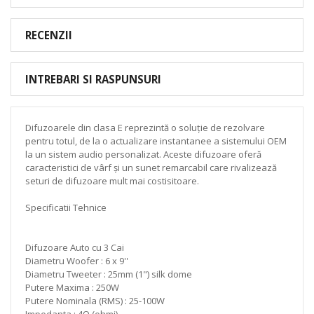
RECENZII
INTREBARI SI RASPUNSURI
Difuzoarele din clasa E reprezintă o soluție de rezolvare
pentru totul, de la o actualizare instantanee a sistemului OEM
la un sistem audio personalizat. Aceste difuzoare oferă
caracteristici de vârf și un sunet remarcabil care rivalizează
seturi de difuzoare mult mai costisitoare.
Specificatii Tehnice
Difuzoare Auto cu 3 Cai
Diametru Woofer : 6 x 9''
Diametru Tweeter : 25mm (1") silk dome
Putere Maxima : 250W
Putere Nominala (RMS) : 25-100W
Impedanta : 4Ω (ohmi)