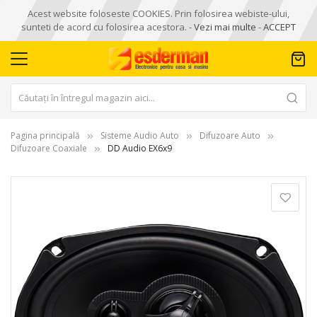
Acest website foloseste COOKIES. Prin folosirea webiste-ului,
sunteti de acord cu folosirea acestora. -
Vezi mai multe
-
ACCEPT
Pagina principală
Sisteme Audio Auto
Difuzoare Auto
Difuzoare Coaxiale
DD Audio EX6x9
Skip
to
the
end
of
the
images
gallery