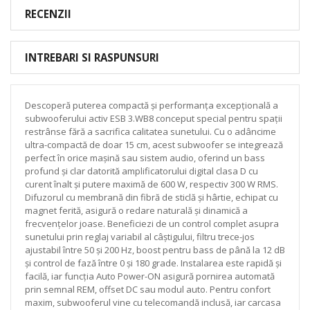
RECENZII
INTREBARI SI RASPUNSURI
Descoperă puterea compactă și performanța excepțională a
subwooferului activ ESB 3.WB8 conceput special pentru spații
restrânse fără a sacrifica calitatea sunetului. Cu o adâncime
ultra-compactă de doar 15 cm, acest subwoofer se integrează
perfect în orice mașină sau sistem audio, oferind un bass
profund și clar datorită amplificatorului digital clasa D cu
curent înalt și putere maximă de 600 W, respectiv 300 W RMS.
Difuzorul cu membrană din fibră de sticlă și hârtie, echipat cu
magnet ferită, asigură o redare naturală și dinamică a
frecvențelor joase. Beneficiezi de un control complet asupra
sunetului prin reglaj variabil al câștigului, filtru trece-jos
ajustabil între 50 și 200 Hz, boost pentru bass de până la 12 dB
și control de fază între 0 și 180 grade. Instalarea este rapidă și
facilă, iar funcția Auto Power-ON asigură pornirea automată
prin semnal REM, offset DC sau modul auto. Pentru confort
maxim, subwooferul vine cu telecomandă inclusă, iar carcasa