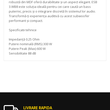
robustă din MDF oferă durabilitate și un aspect elegant. ESB
3.WB8 este soluția ideală pentru cei care caută un bass
puternic, precis și o integrare discretă în sistemul lor audio.
Transformă-ți experiența auditivă cu acest subwoofer
performant și compact.
Specificatii tehnice
Impedanță 0.25 Ohm
Putere nominală (RMS) 300 W
Putere Peak (Max) 600 W
Sensibilitate 88 dB
LIVRARE RAPIDA