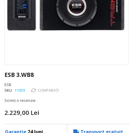
Skip
to
ESB 3.WB8
the
beginning
ESB
of
SKU
11059
COMPARAȚI
the
Scrieți o recenzie
images
gallery
2.229,00 Lei
Garantie
24 luni
Transport gratuit