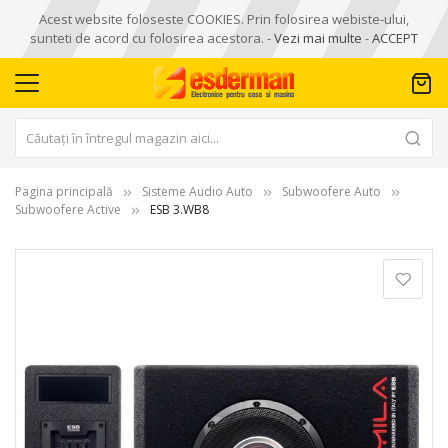
Acest website foloseste COOKIES. Prin folosirea webiste-ului,
sunteti de acord cu folosirea acestora. -
Vezi mai multe
-
ACCEPT
Pagina principală
Sisteme Audio Auto
Subwoofere Auto
Subwoofere Active
ESB 3.WB8
Skip
to
the
end
of
the
images
gallery