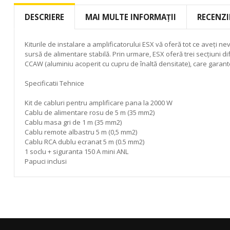
to
the
DESCRIERE
MAI MULTE INFORMAȚII
RECENZI
beginning
of
the
Kiturile de instalare a amplificatorului ESX vă oferă tot ce aveți 
images
sursă de alimentare stabilă. Prin urmare, ESX oferă trei secțiuni d
gallery
CCAW (aluminiu acoperit cu cupru de înaltă densitate), care garant
Specificatii Tehnice
Kit de cabluri pentru amplificare pana la 2000 W
Cablu de alimentare rosu de 5 m (35 mm2)
Cablu masa gri de 1 m (35 mm2)
Cablu remote albastru 5 m (0,5 mm2)
Cablu RCA dublu ecranat 5 m (0.5 mm2)
1 soclu + siguranta 150 A mini ANL
Papuci inclusi