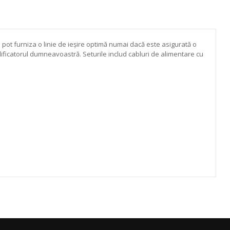
e pot furniza o linie de ieșire optimă numai dacă este asigurată o
lificatorul dumneavoastră. Seturile includ cabluri de alimentare cu