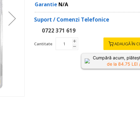
Garantie
N/A
Suport / Comenzi Telefonice
0722 371 619
Cantitate
ADAUGĂ ÎN C
Cumpără acum, plăteșt
de la
84.75
LEI 