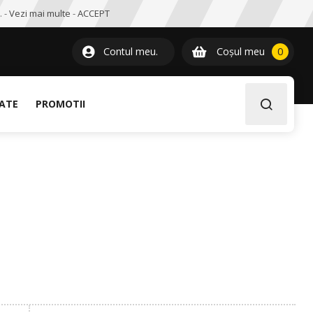
. -
Vezi mai multe
-
ACCEPT
0
item
Contul meu.
Coșul meu
0
LATE
PROMOTII