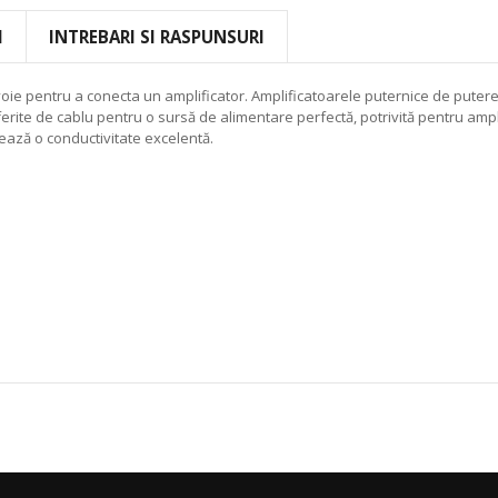
I
INTREBARI SI RASPUNSURI
nevoie pentru a conecta un amplificator. Amplificatoarele puternice de puter
iferite de cablu pentru o sursă de alimentare perfectă, potrivită pentru amp
ează o conductivitate excelentă.