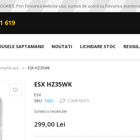
OKIES. Prin folosirea webiste-ului, sunteti de acord cu folosirea acestora
1 619
DUSELE SAPTAMANII
NOUTATI
LICHIDARE STOC
RESIGI
 Amplificare
ESX HZ35WK
ESX HZ35WK
ESX
SKU
5842
COMPARAȚI
Scrieți o recenzie
299,00 Lei