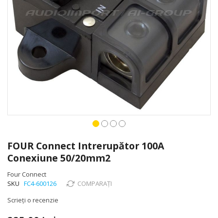
Skip
to
FOUR Connect Intrerupător 100A
the
Conexiune 50/20mm2
beginning
of
Four Connect
the
SKU
FC4-600126
COMPARAȚI
images
gallery
Scrieți o recenzie