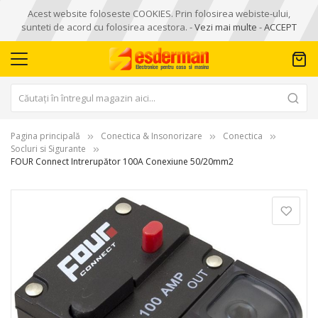
Acest website foloseste COOKIES. Prin folosirea webiste-ului,
sunteti de acord cu folosirea acestora. -
Vezi mai multe
-
ACCEPT
Pagina principală
Conectica & Insonorizare
Conectica
Socluri si Sigurante
FOUR Connect Intrerupător 100A Conexiune 50/20mm2
Skip
to
the
end
of
the
images
gallery