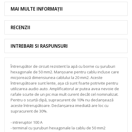
MAI MULTE INFORMAȚII
RECENZII
INTREBARI SI RASPUNSURI
Întrerupător de circuit rezistent la apă cu borne cu șuruburi
hexagonale de 50 mm2. Manșoane pentru cablu incluse care
micșorează dimensiunea cablului la 20 mm2. Aceste
întrerupătoare sunt lente, așa că sunt foarte potrivite pentru
utilizarea audio auto. Amplificatorul ar putea avea nevoie de
rafale scurte de un pic mai mult curent decât cel nominalizat.
Pentru o scurtă clipă, supracurent de 10% nu declanșează
aceste întrerupătoare. Declanșarea imediată are loc cu
supracurent de 30%.
- intreruptor 100 A
- terminal cu șuruburi hexagonale la cablu de 50 mm2