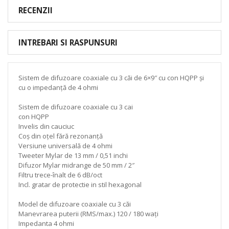
RECENZII
INTREBARI SI RASPUNSURI
Sistem de difuzoare coaxiale cu 3 căi de 6×9″ cu con HQPP și
cu o impedanță de 4 ohmi
Sistem de difuzoare coaxiale cu 3 cai
con HQPP
Invelis din cauciuc
Coș din oțel fără rezonanță
Versiune universală de 4 ohmi
Tweeter Mylar de 13 mm / 0,51 inchi
Difuzor Mylar midrange de 50 mm / 2″
Filtru trece-înalt de 6 dB/oct
Incl. gratar de protectie in stil hexagonal
Model de difuzoare coaxiale cu 3 căi
Manevrarea puterii (RMS/max.) 120 / 180 wați
Impedanta 4 ohmi