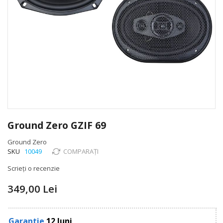
Skip
to
Ground Zero GZIF 69
the
beginning
Ground Zero
of
SKU
10049
COMPARAȚI
the
Scrieți o recenzie
images
gallery
349,00 Lei
Garantie
12 luni