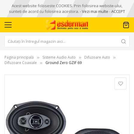
Acest website foloseste COOKIES. Prin folosirea webiste-ului,
sunteti de acord cu folosirea acestora. -
Vezi mai multe
-
ACCEPT
Pagina principală
Sisteme Audio Auto
Difuzoare Auto
Difuzoare Coaxiale
Ground Zero GZIF 69
Skip
to
the
end
of
the
images
gallery