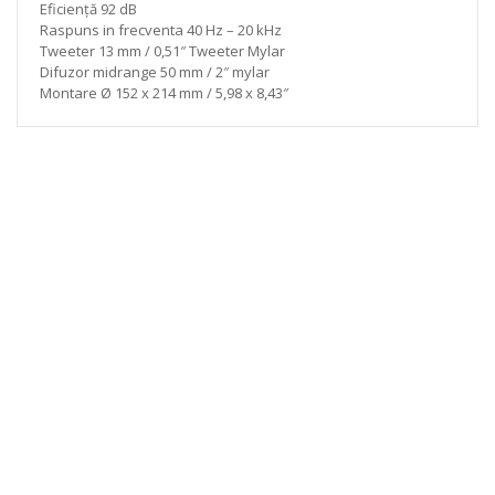
Eficiență 92 dB
Raspuns in frecventa 40 Hz – 20 kHz
Tweeter 13 mm / 0,51″ Tweeter Mylar
Difuzor midrange 50 mm / 2″ mylar
Montare Ø 152 x 214 mm / 5,98 x 8,43″