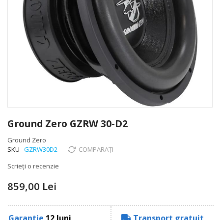
Skip
to
Ground Zero GZRW 30-D2
the
beginning
Ground Zero
of
SKU
GZRW30D2
COMPARAȚI
the
Scrieți o recenzie
images
gallery
859,00 Lei
Garantie
12 luni
Transport gratuit