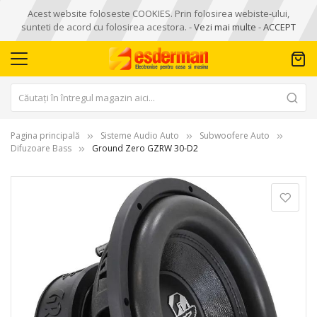
Acest website foloseste COOKIES. Prin folosirea webiste-ului,
sunteti de acord cu folosirea acestora. -
Vezi mai multe
-
ACCEPT
Pagina principală
Sisteme Audio Auto
Subwoofere Auto
Difuzoare Bass
Ground Zero GZRW 30-D2
Skip
to
the
end
of
the
images
gallery