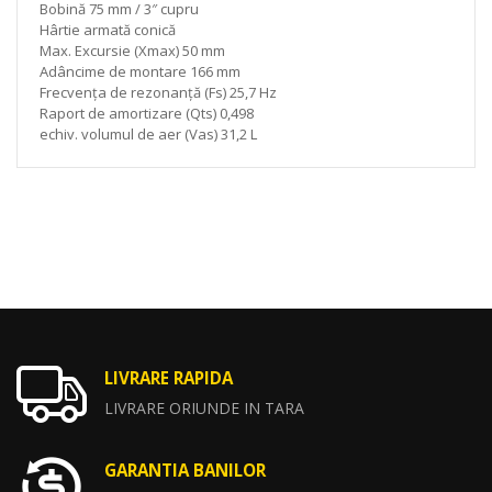
Bobină 75 mm / 3″ cupru
Hârtie armată conică
Max. Excursie (Xmax) 50 mm
Adâncime de montare 166 mm
Frecvența de rezonanță (Fs) 25,7 Hz
Raport de amortizare (Qts) 0,498
echiv. volumul de aer (Vas) 31,2 L
LIVRARE RAPIDA
LIVRARE ORIUNDE IN TARA
GARANTIA BANILOR