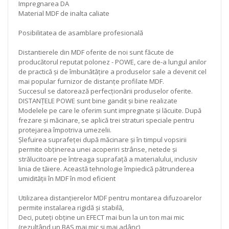
Impregnarea DA
Material MDF de inalta caliate
Posibilitatea de asamblare profesională
Distantierele din MDF oferite de noi sunt făcute de
producătorul reputat polonez - POWE, care de-a lungul anilor
de practică și de îmbunătățire a produselor sale a devenit cel
mai popular furnizor de distanțe profilate MDF.
Succesul se datorează perfecționării produselor oferite.
DISTANȚELE POWE sunt bine gandit și bine realizate
Modelele pe care le oferim sunt impregnate și lăcuite. După
frezare și măcinare, se aplică trei straturi speciale pentru
protejarea împotriva umezelii.
Șlefuirea suprafeței după măcinare și în timpul vopsirii
permite obținerea unei acoperiri strânse, netede și
strălucitoare pe întreaga suprafață a materialului, inclusiv
linia de tăiere. Această tehnologie împiedică pătrunderea
umidității în MDF în mod eficient
Utilizarea distanțierelor MDF pentru montarea difuzoarelor
permite instalarea rigidă și stabilă,
Deci, puteți obține un EFECT mai bun la un ton mai mic
(rezultând un BAS mai mic și mai adânc)