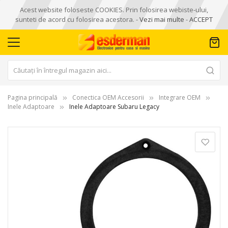
Acest website foloseste COOKIES. Prin folosirea webiste-ului,
sunteti de acord cu folosirea acestora. -
Vezi mai multe
-
ACCEPT
Pagina principală
Conectica OEM Accesorii
Integrare OEM
Inele Adaptoare
Inele Adaptoare Subaru Legacy
Skip
to
the
end
of
the
images
gallery