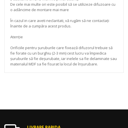
De cele mai multe ori este posibil să se utilizeze difuzoare cu
o adâncime de montare mai mare
În cazul in care aveti neclaritati, vă rugăm să ne contactați
înainte de a cumpăra acest produs.
Atenție
Orificiile pentru șuruburile care fixează difuzorul trebuie să
fie forate cu un burghiu (2-3 mm) cest lucru va împiedica
șuruburile să fie deșurubate, iar inelele sa fie delaminate sau
materialul MDF sa fie fisurat la locul de înșurubare.
LIVRARE RAPIDA