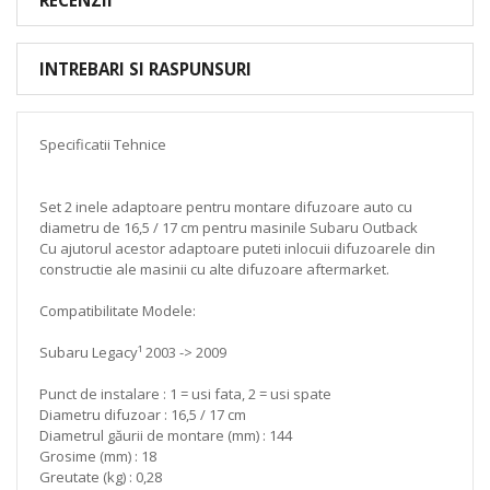
INTREBARI SI RASPUNSURI
Specificatii Tehnice
Set 2 inele adaptoare pentru montare difuzoare auto cu
diametru de 16,5 / 17 cm pentru masinile Subaru Outback
Cu ajutorul acestor adaptoare puteti inlocuii difuzoarele din
constructie ale masinii cu alte difuzoare aftermarket.
Compatibilitate Modele:
Subaru Legacy¹ 2003 -> 2009
Punct de instalare : 1 = usi fata, 2 = usi spate
Diametru difuzoar : 16,5 / 17 cm
Diametrul găurii de montare (mm) : 144
Grosime (mm) : 18
Greutate (kg) : 0,28