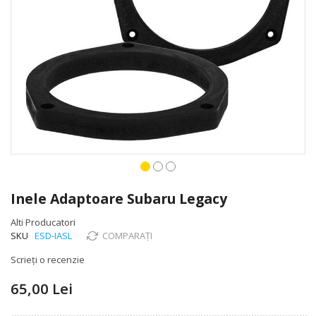
Skip
to
Inele Adaptoare Subaru Legacy
the
beginning
Alti Producatori
of
SKU
ESD-IASL
COMPARAȚI
the
Scrieți o recenzie
images
gallery
65,00 Lei