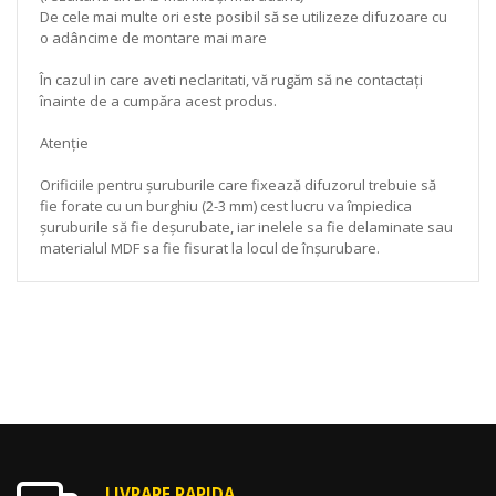
De cele mai multe ori este posibil să se utilizeze difuzoare cu
o adâncime de montare mai mare
În cazul in care aveti neclaritati, vă rugăm să ne contactați
înainte de a cumpăra acest produs.
Atenție
Orificiile pentru șuruburile care fixează difuzorul trebuie să
fie forate cu un burghiu (2-3 mm) cest lucru va împiedica
șuruburile să fie deșurubate, iar inelele sa fie delaminate sau
materialul MDF sa fie fisurat la locul de înșurubare.
LIVRARE RAPIDA