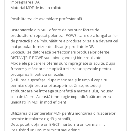
Impregnarea DA
Material MDF de inalta caliate
Posibilitatea de asamblare profesională
Distantierele din MDF oferite de noi sunt făcute de
producătorul reputat polonez - POWE, care de-a lungul anilor
de practică și de îmbunătățire a produselor sale a devenit cel
mai popular furnizor de distanțe profilate MDF.
Succesul se datorează perfecționării produselor oferite.
DISTANȚELE POWE sunt bine gandit și bine realizate
Modelele pe care le oferim sunt impregnate și lăcuite. După
frezare și măcinare, se aplică trei straturi speciale pentru
protejarea împotriva umezelii.
Șlefuirea suprafeței după măcinare și în timpul vopsirii
permite obținerea unei acoperiri strânse, netede și
strălucitoare pe întreaga suprafață a materialului, inclusiv
linia de tăiere. Această tehnologie împiedică pătrunderea
umidității în MDF în mod eficient
Utilizarea distanțierelor MDF pentru montarea difuzoarelor
permite instalarea rigidă și stabilă,
Deci, puteți obține un EFECT mai bun la un ton mai mic
(rezultând un BAS mai mic și mai adânc)