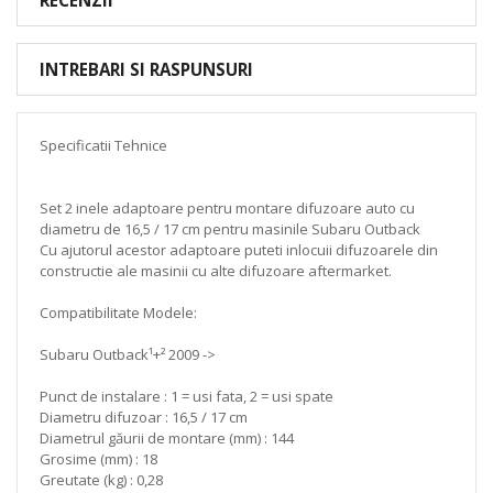
INTREBARI SI RASPUNSURI
Specificatii Tehnice
Set 2 inele adaptoare pentru montare difuzoare auto cu
diametru de 16,5 / 17 cm pentru masinile Subaru Outback
Cu ajutorul acestor adaptoare puteti inlocuii difuzoarele din
constructie ale masinii cu alte difuzoare aftermarket.
Compatibilitate Modele:
Subaru Outback¹+² 2009 ->
Punct de instalare : 1 = usi fata, 2 = usi spate
Diametru difuzoar : 16,5 / 17 cm
Diametrul găurii de montare (mm) : 144
Grosime (mm) : 18
Greutate (kg) : 0,28