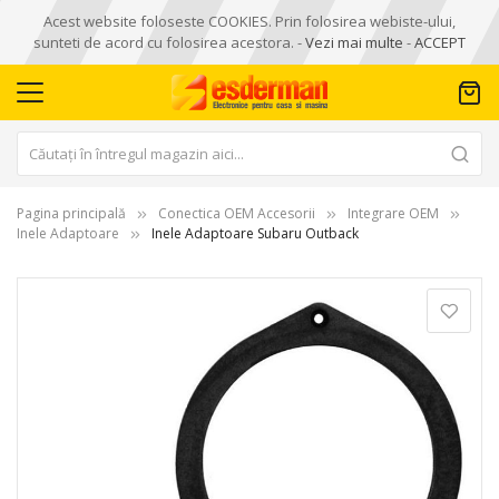
Acest website foloseste COOKIES. Prin folosirea webiste-ului,
sunteti de acord cu folosirea acestora. -
Vezi mai multe
-
ACCEPT
Pagina principală
Conectica OEM Accesorii
Integrare OEM
Inele Adaptoare
Inele Adaptoare Subaru Outback
Skip
to
the
end
of
the
images
gallery