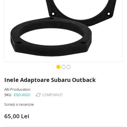
Skip
to
Inele Adaptoare Subaru Outback
the
beginning
Alti Producatori
of
SKU
ESD-IASO
COMPARAȚI
the
Scrieți o recenzie
images
gallery
65,00 Lei