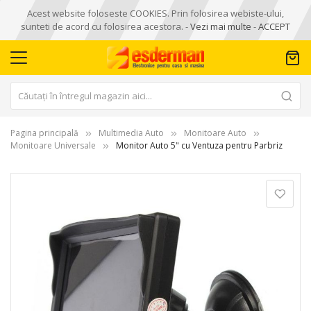
Acest website foloseste COOKIES. Prin folosirea webiste-ului,
sunteti de acord cu folosirea acestora. -
Vezi mai multe
-
ACCEPT
Pagina principală
Multimedia Auto
Monitoare Auto
Monitoare Universale
Monitor Auto 5" cu Ventuza pentru Parbriz
Skip
to
the
end
of
the
images
gallery