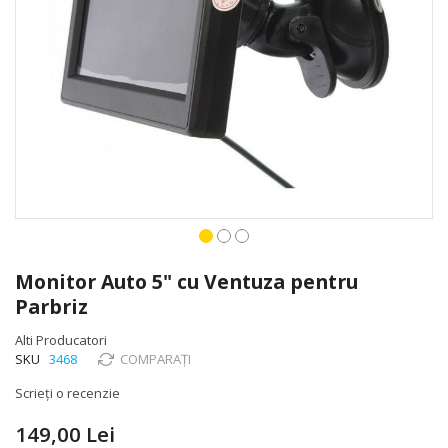
Skip
to
Monitor Auto 5" cu Ventuza pentru
the
Parbriz
beginning
of
Alti Producatori
the
SKU
3468
COMPARAȚI
images
gallery
Scrieți o recenzie
149,00 Lei