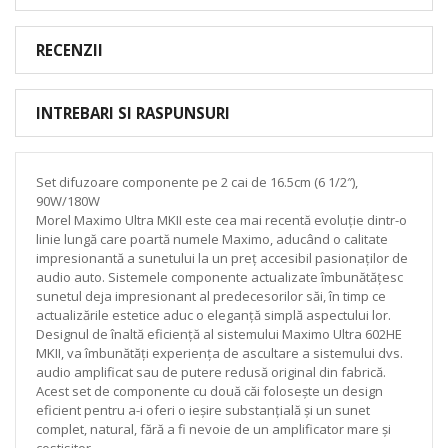
RECENZII
INTREBARI SI RASPUNSURI
Set difuzoare componente pe 2 cai de 16.5cm (6 1/2″),
90W/180W
Morel Maximo Ultra MKII este cea mai recentă evoluție dintr-o
linie lungă care poartă numele Maximo, aducând o calitate
impresionantă a sunetului la un preț accesibil pasionaților de
audio auto. Sistemele componente actualizate îmbunătățesc
sunetul deja impresionant al predecesorilor săi, în timp ce
actualizările estetice aduc o eleganță simplă aspectului lor.
Designul de înaltă eficiență al sistemului Maximo Ultra 602HE
MKII, va îmbunătăți experiența de ascultare a sistemului dvs.
audio amplificat sau de putere redusă original din fabrică.
Acest set de componente cu două căi folosește un design
eficient pentru a-i oferi o ieșire substanțială și un sunet
complet, natural, fără a fi nevoie de un amplificator mare și
costisitor.