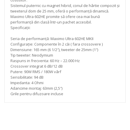
Sistemul puternic cu magnet hibrid, conul de hârtie compozit și
tweeterul dom de 25 mm, oferă o performanță dinamică.
Maximo Ultra 602HE promite să ofere cea mai bună
performanță din clasă într-un pachet accesibil.
Specificații:
Seria de performanță: Maximo Ultra 602HE MKII
Configurație: Componente în 2 căi ( fara crossovere )
Dimensiune: 165 mm (6 1/2″), tweeter de 25mm (1″)
Tip tweeter: Neodymium
Raspuns in frecventa: 60 Hz – 22.000 Hz
Crossover integrat 6 dB/12 dB
Putere: 90W RMS / 180W vârf
Sensibilitate: 94 dB
Impedanta: 4 Ohmi
Adancime montaj: 63mm (2,5″)
Grile pentru difuzoare incluse