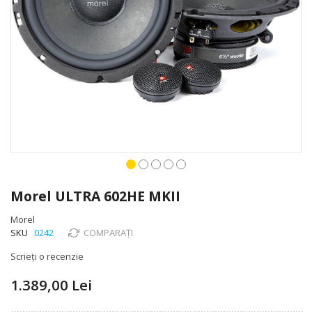
Skip
to
Morel ULTRA 602HE MKII
the
beginning
Morel
of
SKU
0242
COMPARAȚI
the
Scrieți o recenzie
images
gallery
1.389,00 Lei