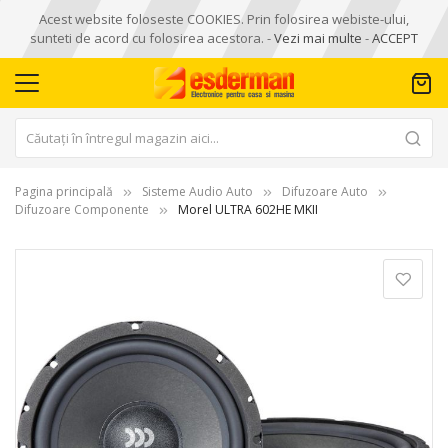
Acest website foloseste COOKIES. Prin folosirea webiste-ului,
sunteti de acord cu folosirea acestora. -
Vezi mai multe
-
ACCEPT
Pagina principală
Sisteme Audio Auto
Difuzoare Auto
Difuzoare Componente
Morel ULTRA 602HE MKII
Skip
to
the
end
of
the
images
gallery